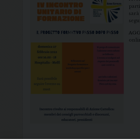
part
sarà
segu
AGG
onli