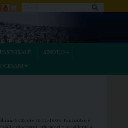
Cerca
ok
tter
Feeds
Youtube
Mail
 PASTORALE
SINODO
IOCESANI
bbraio 2022 ore 16.00-18.00. L’incontro è
chiali e diocesani, educatori e presidenti. A