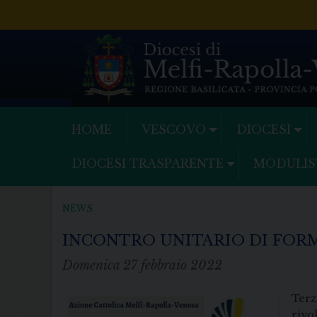
Skip
to
content
HOME
VESCOVO
DIOCESI
DIOCESI TRASPARENTE
MODULIS
NEWS
INCONTRO UNITARIO DI FOR
Domenica 27 febbraio 2022
Terz
rivo