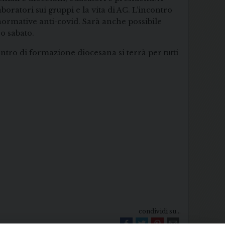
oratori sui gruppi e la vita di AC. L’incontro
e normative anti-covid. Sarà anche possibile
so sabato.
ntro di formazione diocesana si terrà per tutti
condividi su...