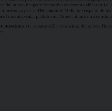
ire dal nuovo Progetto formativo avvieremo riflessioni e lab
 in presenza presso l’Hospitalis di Melfi, nel rispetto dell
ire l’incontro sulla piattaforma Gmeet, il link sarà condivi
IORNAMENTO:
A causa delle condizioni del meteo, l’inco
ne.