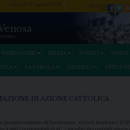
venerdì 07 agosto 2026
Facebo
Twi
PARROCCHIE
MEDIA
EVENTI
VISITA
TICA
LA PAROLA
GIUBILEO
UFFICI D
MAZIONE DI AZIONE CATTOLICA
o incontro unitario di formazione, si terrà domenica 27 fe
lto a tutti i responsabili di AC, i membri dei consigli parroc