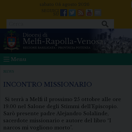
Skip
sabato 08 agosto 2026
to
Facebook
Twitter
Feeds
Youtube
Mail
content
Cerca
Menu
NEWS
INCONTRO MISSIONARIO
Si terrà a Melfi il prossimo 25 ottobre alle ore
19.00 nel Salone degli Stimmi dell’Episcopio.
Sarò presente padre Alejandro Solalinde,
sacerdote missionario e autore del libro “I
narcos mi vogliono morto”.