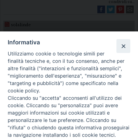
condividi su...
solalinde
Informativa
Utilizziamo cookie o tecnologie simili per
finalità tecniche e, con il tuo consenso, anche per
altre finalità ("interazioni e funzionalità semplici",
"miglioramento dell'esperienza", "misurazione" e
Diocesi di Melfi Rapolla Venosa
"targeting e pubblicità") come specificato nella
cookie policy.
• Largo Duomo, 12 - 85025 MELFI (PZ) •
Cliccando su "accetta" acconsenti all'utilizzo dei
Tel. 0972238604
cookie. Cliccando su "personalizza" puoi avere
PEC ufficiale della Diocesi:
maggiori informazioni sui cookie utilizzati e
personalizzare le tue preferenze. Cliccando su
diocesi.melfi_rapolla_venosa@legalmail.it
"rifiuta" o chiudendo questa informativa proseguirai
la navigazione installando i soli cookie tecnici.