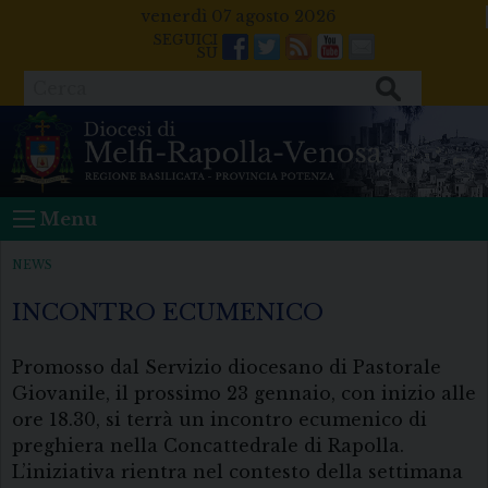
Skip
venerdì 07 agosto 2026
to
Facebook
Twitter
Feeds
Youtube
Mail
content
Cerca
Menu
NEWS
INCONTRO ECUMENICO
Promosso dal Servizio diocesano di Pastorale
Giovanile, il prossimo 23 gennaio, con inizio alle
ore 18.30, si terrà un incontro ecumenico di
preghiera nella Concattedrale di Rapolla.
L’iniziativa rientra nel contesto della settimana