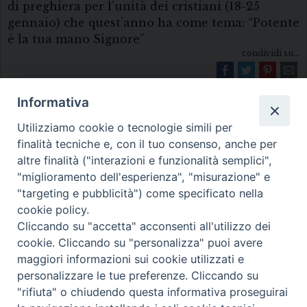
di preghiera per l’unità dei cristiani (18-25
gennaio) che quest’anno ha come tema: “Potente
è la tua mano Signore”
condividi su...
Informativa
Utilizziamo cookie o tecnologie simili per
finalità tecniche e, con il tuo consenso, anche per
altre finalità ("interazioni e funzionalità semplici",
"miglioramento dell'esperienza", "misurazione" e
Diocesi di Melfi Rapolla Venosa
"targeting e pubblicità") come specificato nella
cookie policy.
• Largo Duomo, 12 - 85025 MELFI (PZ) •
Cliccando su "accetta" acconsenti all'utilizzo dei
Tel. 0972238604
cookie. Cliccando su "personalizza" puoi avere
PEC ufficiale della Diocesi:
maggiori informazioni sui cookie utilizzati e
personalizzare le tue preferenze. Cliccando su
diocesi.melfi_rapolla_venosa@legalmail.it
"rifiuta" o chiudendo questa informativa proseguirai