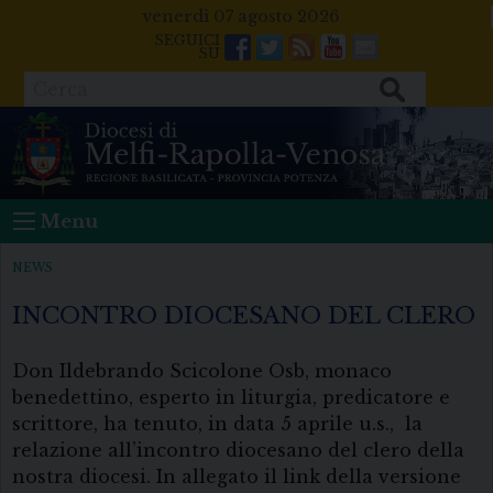
Skip
venerdì 07 agosto 2026
to
Facebook
Twitter
Feeds
Youtube
Mail
content
Cerca
Menu
NEWS
INCONTRO DIOCESANO DEL CLERO
Don Ildebrando Scicolone Osb, monaco
benedettino, esperto in liturgia, predicatore e
scrittore, ha tenuto, in data 5 aprile u.s., la
relazione all’incontro diocesano del clero della
nostra diocesi. In allegato il link della versione