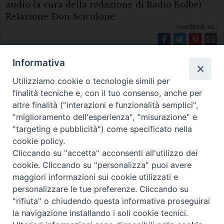
audio (a cura della redazione di Radio Kolbe)
Relazione Don Scicolone
condividi su...
Informativa
Utilizziamo cookie o tecnologie simili per
finalità tecniche e, con il tuo consenso, anche per
altre finalità ("interazioni e funzionalità semplici",
"miglioramento dell'esperienza", "misurazione" e
Diocesi di Melfi Rapolla Venosa
"targeting e pubblicità") come specificato nella
cookie policy.
• Largo Duomo, 12 - 85025 MELFI (PZ) •
Cliccando su "accetta" acconsenti all'utilizzo dei
Tel. 0972238604
cookie. Cliccando su "personalizza" puoi avere
PEC ufficiale della Diocesi:
maggiori informazioni sui cookie utilizzati e
personalizzare le tue preferenze. Cliccando su
diocesi.melfi_rapolla_venosa@legalmail.it
"rifiuta" o chiudendo questa informativa proseguirai
la navigazione installando i soli cookie tecnici.