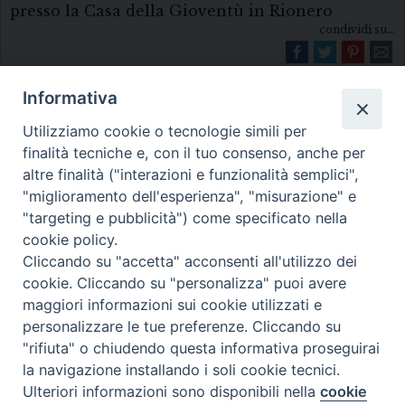
presso la Casa della Gioventù in Rionero
condividi su...
Informativa
Utilizziamo cookie o tecnologie simili per
finalità tecniche e, con il tuo consenso, anche per
altre finalità ("interazioni e funzionalità semplici",
"miglioramento dell'esperienza", "misurazione" e
Diocesi di Melfi Rapolla Venosa
"targeting e pubblicità") come specificato nella
cookie policy.
• Largo Duomo, 12 - 85025 MELFI (PZ) •
Cliccando su "accetta" acconsenti all'utilizzo dei
Tel. 0972238604
cookie. Cliccando su "personalizza" puoi avere
PEC ufficiale della Diocesi:
maggiori informazioni sui cookie utilizzati e
personalizzare le tue preferenze. Cliccando su
diocesi.melfi_rapolla_venosa@legalmail.it
"rifiuta" o chiudendo questa informativa proseguirai
la navigazione installando i soli cookie tecnici.
Ulteriori informazioni sono disponibili nella
cookie
Preferenze Cookie