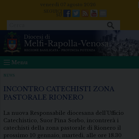
Skip
venerdì 07 agosto 2026
to
Facebook
Twitter
Feeds
Youtube
Mail
content
Cerca
Menu
NEWS
INCONTRO CATECHISTI ZONA
PASTORALE RIONERO
La nuova Responsabile diocesana dell’Ufficio
Catechistico, Suor Pina Sorbo, incontrerà i
catechisti della zona pastorale di Rionero il
prossimo 10 gennaio, martedì, alle ore 18.30