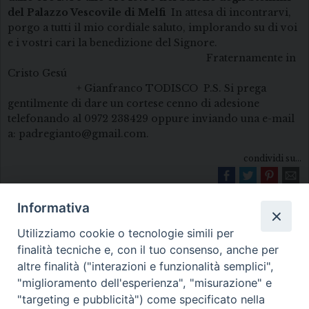
del Palazzo Vescovile di Melfi
In attesa di incontrarvi,
porgo a tutti il mio cordiale saluto, implorando su di voi
e i vostri cari la benedizione del Signore.
Fraternamente in
Cristo Gesú
+ Gianfranco TODISCO P.S. Si prega
gentilmente di dare un cortese cenno di adesione
telefonando al 0972 238429 oppure inviando una e-mail
a: padregianto@gmail.com.
condividi su...
Informativa
Utilizziamo cookie o tecnologie simili per
finalità tecniche e, con il tuo consenso, anche per
altre finalità ("interazioni e funzionalità semplici",
"miglioramento dell'esperienza", "misurazione" e
Diocesi di Melfi Rapolla Venosa
"targeting e pubblicità") come specificato nella