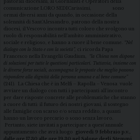
pastorali diocesani, ai Giornalisti e Operatori della
comunicazione LORO SEDICarissimi, sono
ormai diversi anni da quando, in occasione della
solennitá di Sant’Alessandro, patrono della nostra
diocesi, il Vescovo incontra tutti coloro che svolgono un
ruolo di responsabilitá nell’ambito amministrativo,
sociale e religioso, e hanno a cuore il bene comune.
“Nel
dialogo con lo Stato e con la società”,
ci ricorda Papa
Francesco nella Evangelii Gaudium,
“la Chiesa non dispone
di soluzioni per tutte le questioni particolari. Tuttavia, insieme con
le diverse forze sociali, accompagna le proposte che meglio possono
rispondere alla dignità della persona umana e al bene comune”
(241).
La Chiesa che è in Melfi – Rapolla – Venosa vuole
avviare un dialogo con tutti i partecipanti all’incontro
per dare risposte concrete alle problematiche che stanno
a cuore di tutti: il futuro dei nostri giovani, il sostegno
alle famiglie con scarso e/o senza reddito, a quanti
hanno un lavoro precario o sono senza lavoro.
Pertanto, siete invitati a partecipare a quest’annuale
appuntamento che avrà luogo
giovedì 9 febbraio p.v.,
dalle ore 17.30 alle ore 19.30
nel Salone degli Stemmi