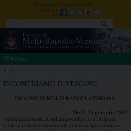
Skip
domenica 09 agosto 2026
to
Facebook
Twitter
Feeds
Youtube
Mail
content
Cerca
Menu
NEWS
INCONTRIAMO IL VESCOVO
DIOCESI DI MELFI RAPOLLA VENOSA
Melfi, 25 gennaio 2017
Agli Amministratori, agli Imprenditori, ai Dirigenti
scolastici e Rappresentanti dei Genitori,agli Operatori