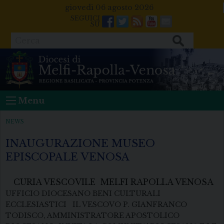
Skip
giovedì 06 agosto 2026
to
Facebook
Twitter
Feeds
Youtube
Mail
content
Cerca
Menu
NEWS
INAUGURAZIONE MUSEO
EPISCOPALE VENOSA
CURIA VESCOVILE MELFI RAPOLLA VENOSA
UFFICIO DIOCESANO BENI CULTURALI
ECCLESIASTICI IL VESCOVO P. GIANFRANCO
TODISCO, AMMINISTRATORE APOSTOLICO