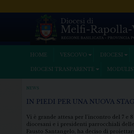
Skip
to
content
HOME
VESCOVO
DIOCESI
DIOCESI TRASPARENTE
MODULIS
NEWS
IN PIEDI PER UNA NUOVA ST
Vi è grande attesa per l’incontro del 7 e 
diocesani e i presidenti parrocchiali del
Fausto Santangelo, ha deciso di proiettar