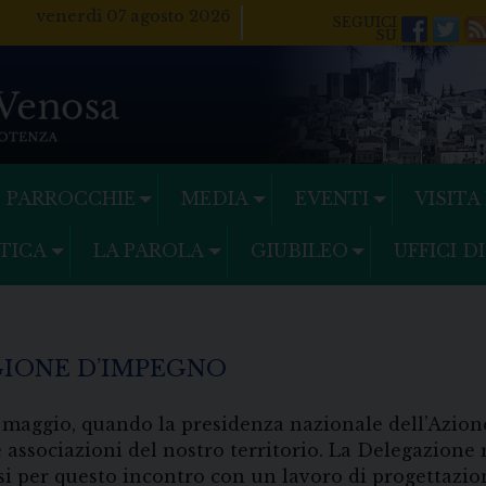
venerdì 07 agosto 2026
Facebo
Twi
PARROCCHIE
MEDIA
EVENTI
VISITA
TICA
LA PAROLA
GIUBILEO
UFFICI D
AGIONE D’IMPEGNO
8 maggio, quando la presidenza nazionale dell’Azione
le associazioni del nostro territorio. La Delegazione
si per questo incontro con un lavoro di progettazion