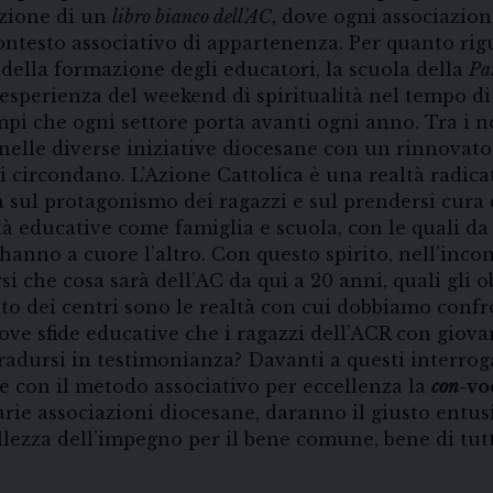
azione di un
libro bianco dell’AC
, dove ogni associazion
ontesto associativo di appartenenza. Per quanto rigu
 della formazione degli educatori, la scuola della
Pa
’esperienza del weekend di spiritualità nel tempo di
mpi che ogni settore porta avanti ogni anno. Tra i 
 nelle diverse iniziative diocesane con un rinnovat
i circondano. L’Azione Cattolica è una realtà radica
a sul protagonismo dei ragazzi e sul prendersi cura 
tà educative come famiglia e scuola, con le quali d
e hanno a cuore l’altro. Con questo spirito, nell’inc
 che cosa sarà dell’AC da qui a 20 anni, quali gli o
to dei centri sono le realtà con cui dobbiamo confr
ove sfide educative che i ragazzi dell’ACR con giova
radursi in testimonianza? Davanti a questi interroga
ne con il metodo associativo per eccellenza la
con
-vo
arie associazioni diocesane, daranno il giusto entu
ellezza dell’impegno per il bene comune, bene di tu