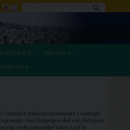
Cerca
ok
tter
Feeds
Youtube
Mail
 PASTORALE
SINODO
IOCESANI
 Cattolica Italiana incontrerà i consigli
 regionale, con l’impegno del suo delegato
e che vede coinvolte tutte e sei le