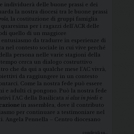
e individuerà delle buone prassi e dei
arda la nostra diocesi tra le buone prassi
rola,
la costituzione di gruppi famiglia
 quaresima per i ragazzi dell’ACR delle
nodi quello di un maggiore
o entusiasmo da tradurre in esperienze di
ta nel contesto sociale in cui vive perché
della persona nelle varie stagioni della
a tempo cerca un dialogo costruttivo
ontro che da qui a qualche mese l’AC vivrà,
biettivi da raggiungere in un contesto
ontarci. Come la nostra fede può essere
ni e adulti ci pongono. Può la nostra fede
tivi l’AC della Basilicata
si alza in piedi
e
cazione
in assemblea, dove il contributo
siasmo per continuare a testimoniare nel
tti. Angela Pennella – Centro diocesano
condividi su...