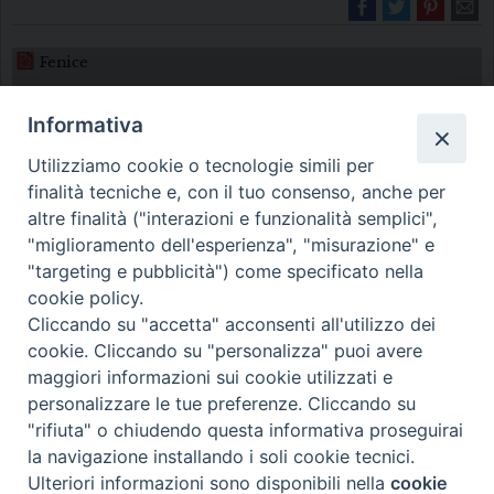
Fenice
Informativa
Utilizziamo cookie o tecnologie simili per
finalità tecniche e, con il tuo consenso, anche per
altre finalità ("interazioni e funzionalità semplici",
"miglioramento dell'esperienza", "misurazione" e
Diocesi di Melfi Rapolla Venosa
"targeting e pubblicità") come specificato nella
cookie policy.
• Largo Duomo, 12 - 85025 MELFI (PZ) •
Cliccando su "accetta" acconsenti all'utilizzo dei
Tel. 0972238604
cookie. Cliccando su "personalizza" puoi avere
PEC ufficiale della Diocesi:
maggiori informazioni sui cookie utilizzati e
personalizzare le tue preferenze. Cliccando su
diocesi.melfi_rapolla_venosa@legalmail.it
"rifiuta" o chiudendo questa informativa proseguirai
la navigazione installando i soli cookie tecnici.
Ulteriori informazioni sono disponibili nella
cookie
Preferenze Cookie