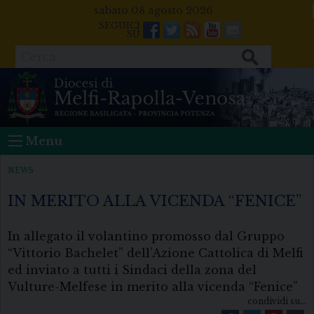
Skip
sabato 08 agosto 2026
to
Facebook
Twitter
Feeds
Youtube
Mail
content
Cerca
Menu
NEWS
IN MERITO ALLA VICENDA “FENICE”
In allegato il volantino promosso dal Gruppo
“Vittorio Bachelet” dell’Azione Cattolica di Melfi
ed inviato a tutti i Sindaci della zona del
Vulture-Melfese in merito alla vicenda “Fenice”
condividi su...