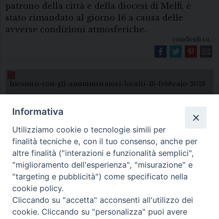
patrono della città e della diocesi di Melfi, è
stato rimandato al giorno 16 a causa delle
avverse condizioni atmosferiche.
condividi su...
Incontro-con-gli-amministratori-localii-16-febbraio-2013
Informativa
Utilizziamo cookie o tecnologie simili per
finalità tecniche e, con il tuo consenso, anche per
altre finalità ("interazioni e funzionalità semplici",
"miglioramento dell'esperienza", "misurazione" e
Diocesi di Melfi Rapolla Venosa
"targeting e pubblicità") come specificato nella
cookie policy.
• Largo Duomo, 12 - 85025 MELFI (PZ) •
Cliccando su "accetta" acconsenti all'utilizzo dei
Tel. 0972238604
cookie. Cliccando su "personalizza" puoi avere