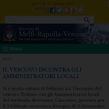
Skip
giovedì 06 agosto 2026
to
Facebook
Twitter
Feeds
Youtube
Mail
content
Cerca
Menu
NEWS
IL VESCOVO INCONTRA GLI
AMMINISTRATORI LOCALI
Si è svolto sabato 16 febbraio u.s. l’incontro del
vescovo Todisco con gli Amministratori locali
del territorio diocesano. L’incontro, previsto per
il 9 febbraio ricorrenza liturgica di S.Alessandro,