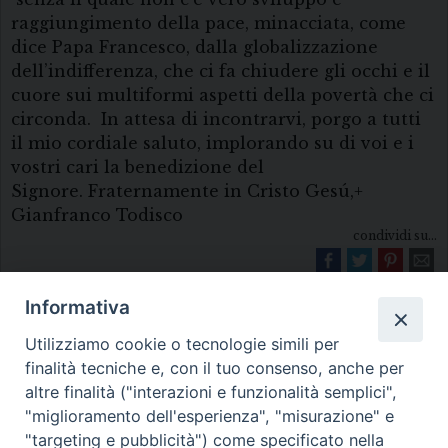
raggiungimento della pace, minacciata, come
dice Papa Francesco, dalla globalizzazione
dell’indifferenza, che ci fa chiudere gli occhi e il
cuore sui multiformi aspetti della povertà che ci
circonda. In attesa di incontrarvi, porgo a tutti
il mio cordiale saluto, implorando su di voi e i
vostri cari la benedizione del
Signore. Fraternamente in Cristo Gesú,+
Gianfranco Todisco
condividi su...
Informativa
Utilizziamo cookie o tecnologie simili per
finalità tecniche e, con il tuo consenso, anche per
altre finalità ("interazioni e funzionalità semplici",
"miglioramento dell'esperienza", "misurazione" e
Diocesi di Melfi Rapolla Venosa
"targeting e pubblicità") come specificato nella