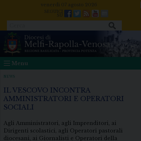
Skip
venerdì 07 agosto 2026
to
Facebook
Twitter
Feeds
Youtube
Mail
content
Cerca
Menu
NEWS
IL VESCOVO INCONTRA
AMMINISTRATORI E OPERATORI
SOCIALI
Agli Amministratori, agli Imprenditori, ai
Dirigenti scolastici, agli Operatori pastorali
diocesani, ai Giornalisti e Operatori della