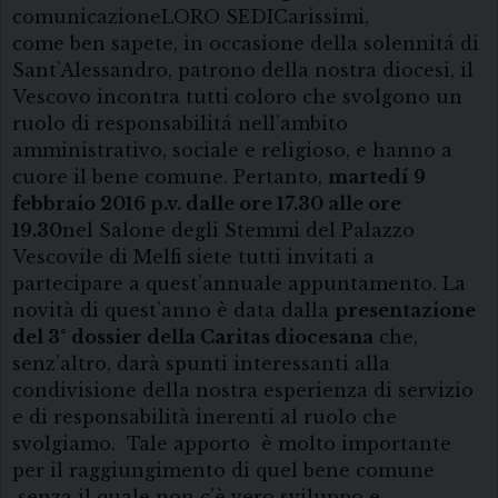
comunicazioneLORO SEDICarissimi,
come ben sapete, in occasione della solennitá di
Sant’Alessandro, patrono della nostra diocesi, il
Vescovo incontra tutti coloro che svolgono un
ruolo di responsabilitá nell’ambito
amministrativo, sociale e religioso, e hanno a
cuore il bene comune. Pertanto,
martedí 9
febbraio 2016 p.v. dalle ore 17.30 alle ore
19.30
nel Salone degli Stemmi del Palazzo
Vescovile di Melfi siete tutti invitati a
partecipare a quest’annuale appuntamento. La
novità di quest’anno è data dalla
presentazione
del 3° dossier della Caritas diocesana
che,
senz’altro, darà spunti interessanti alla
condivisione della nostra esperienza di servizio
e di responsabilità inerenti al ruolo che
svolgiamo. Tale apporto è molto importante
per il raggiungimento di quel bene comune
senza il quale non c’è vero sviluppo e