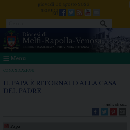
Skip
giovedì 06 agosto 2026
to
Facebook
Twitter
Feeds
Youtube
Mail
content
Cerca
Menu
COMUNICAZIONI
IL PAPA È RITORNATO ALLA CASA
DEL PADRE
condividi su...
Papa