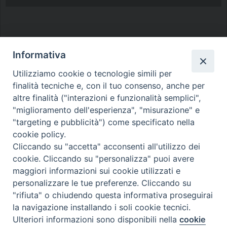
Informativa
Utilizziamo cookie o tecnologie simili per
finalità tecniche e, con il tuo consenso, anche per
Diocesi di Melfi Rapolla Venosa
altre finalità ("interazioni e funzionalità semplici",
• Largo Duomo, 12 - 85025 MELFI (PZ) •
"miglioramento dell'esperienza", "misurazione" e
Tel. 0972238604
"targeting e pubblicità") come specificato nella
cookie policy.
PEC ufficiale della Diocesi:
Cliccando su "accetta" acconsenti all'utilizzo dei
diocesi.melfi_rapolla_venosa@legalmail.it
cookie. Cliccando su "personalizza" puoi avere
maggiori informazioni sui cookie utilizzati e
personalizzare le tue preferenze. Cliccando su
"rifiuta" o chiudendo questa informativa proseguirai
la navigazione installando i soli cookie tecnici.
Ulteriori informazioni sono disponibili nella
cookie
Preferenze Cookie