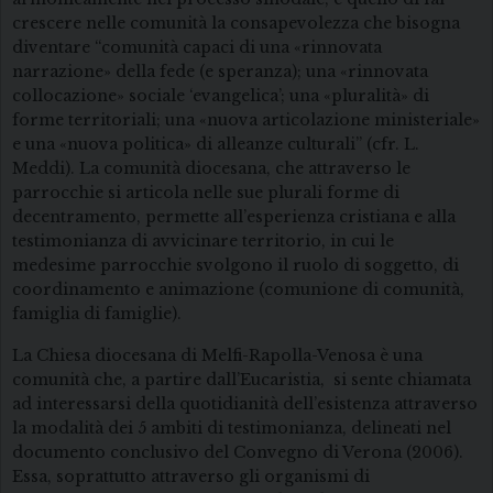
crescere nelle comunità la consapevolezza che bisogna
diventare “comunità capaci di una «rinnovata
narrazione» della fede (e speranza); una «rinnovata
collocazione» sociale ‘evangelica’; una «pluralità» di
forme territoriali; una «nuova articolazione ministeriale»
e una «nuova politica» di alleanze culturali” (cfr. L.
Meddi). La comunità diocesana, che attraverso le
parrocchie si articola nelle sue plurali forme di
decentramento, permette all’esperienza cristiana e alla
testimonianza di avvicinare territorio, in cui le
medesime parrocchie svolgono il ruolo di soggetto, di
coordinamento e animazione (comunione di comunità,
famiglia di famiglie).
La Chiesa diocesana di Melfi-Rapolla-Venosa è una
comunità che, a partire dall’Eucaristia, si sente chiamata
ad interessarsi della quotidianità dell’esistenza attraverso
la modalità dei 5 ambiti di testimonianza, delineati nel
documento conclusivo del Convegno di Verona (2006).
Essa, soprattutto attraverso gli organismi di