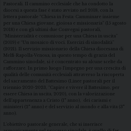
Pastorali. Il cammino ecclesiale che ha condotto la
diocesi a questa fase è stato avviato nel 2018, con la
lettera pastorale “Chiesa in Festa: Camminare insieme
per una Chiesa giovane, gioiosa e missionaria” (15 agosto
2018) e con gli ultimi due Convegni pastorali,
“Ministerialità e comunione per una Chiesa in uscita”
(2019) e “Un mosaico di voci. Esercizi di sinodalità”
(2021). Il servizio missionario della Chiesa diocesana di
Melfi-Rapolla-Venosa, in questo tempo di grazia del
Cammino sinodale, si è concentrato su alcune scelte da
rafforzare. In primo luogo l’impegno per una crescita di
qualità delle comunità ecclesiali attraverso la riscoperta
del sacramento del Battesimo (Linee pastorali per il
triennio 2020-2023, “Capire e vivere il Battesimo, per
essere Chiesa in uscita, 2020), con la valorizzazione
dell’appartenenza a Cristo (1° anno), dei carismi e
ministeri (2° anno) e del servizio al mondo e alla vita (3°
anno).
L’obiettivo pastorale generale, che si inserisce
armonicamente nel processo sinodale, è quello di far