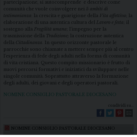
partecipazione, si autocomprende e descrive come
comunità che vuole coinvolgere nei
5 ambiti di
testimonianza
: la crescita e guarigione della
Vita affettiva
; la
elaborazione di una autentica cultura del
Lavoro e festa
; il
sostegno alla
Fragilità umana
; l’impegno per la
trasmissione della
Tradizione;
la costruzione autentica
della
Cittadinanza
. In questo orizzonte pastorale le
parrocchie sono chiamate a mettere sempre più al centro
l’esperienza di fede degli adulti nella forma di comunità
di vita cristiana. Questo compito missionario è frutto di
nuovi percorsi formativi e iniziatici da sviluppare nelle
singole comunità. Soprattutto attraverso la formazione
degli adulti, dei giovani e degli operatori pastorali.
NOMINE CONSIGLIO PASTORALE DIOCESANO
condividi su...
NOMINE CONSIGLIO PASTORALE DIOCESANO