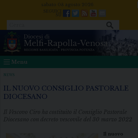
Skip
sabato 08 agosto 2026
to
Facebook
Twitter
Feeds
Youtube
Mail
content
Cerca
Menu
NEWS
IL NUOVO CONSIGLIO PASTORALE
DIOCESANO
Il Vescovo Ciro ha costituito il Consiglio Pastorale
Diocesano con decreto vescovile del 30 marzo 2022
Il nuovo