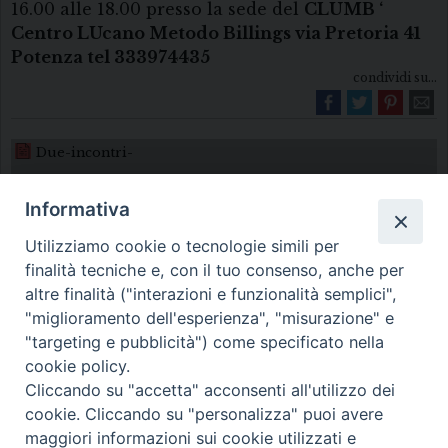
16.00 alle 18.00 presso la sede del
CLUMB ‘
Centro LUcano Metodo Billings via Pretoria 41
Potenza tel 333974435
condividi su...
Due-incontri-
Informativa
Utilizziamo cookie o tecnologie simili per
finalità tecniche e, con il tuo consenso, anche per
altre finalità ("interazioni e funzionalità semplici",
"miglioramento dell'esperienza", "misurazione" e
Diocesi di Melfi Rapolla Venosa
"targeting e pubblicità") come specificato nella
cookie policy.
• Largo Duomo, 12 - 85025 MELFI (PZ) •
Cliccando su "accetta" acconsenti all'utilizzo dei
Tel. 0972238604
cookie. Cliccando su "personalizza" puoi avere
PEC ufficiale della Diocesi:
maggiori informazioni sui cookie utilizzati e