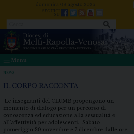
Skip
domenica 09 agosto 2026
to
Facebook
Twitter
Feeds
Youtube
Mail
content
Cerca
Menu
NEWS
IL CORPO RACCONTA
Le insegnanti del CLUMB propongono un
momento di dialogo per un percorso di
conoscenza ed educazione alla sessualità e
all’affettività per adolescenti. Sabato
pomeriggio 30 novembre e 7 dicembre dalle ore