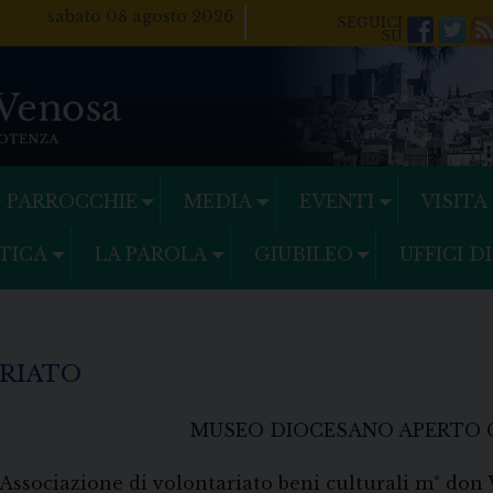
sabato 08 agosto 2026
Facebo
Twi
PARROCCHIE
MEDIA
EVENTI
VISITA
TICA
LA PAROLA
GIUBILEO
UFFICI D
ARIATO
MUSEO DIOCESANO APERTO 
“Associazione di volontariato beni culturali m° don