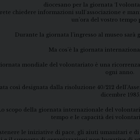
diocesano per la giornata ‘I volontar
rete chiedere informazioni sull’associazione e manif
un’ora del vostro tempo pe
Durante la giornata l’ingresso al museo sarà gr
Ma cos’è la giornata internaziona
iornata mondiale del volontariato è una ricorrenza 
ogni anno.
tata così designata dalla risoluzione 40/212 dell’Ass
dicembre 1985
Lo scopo della giornata internazionale del volontaria
tempo e le capacità dei volontari
ostenere le iniziative di pace, gli aiuti umanitari e 
i e il supporto di organizzazioni non lucrative di uti