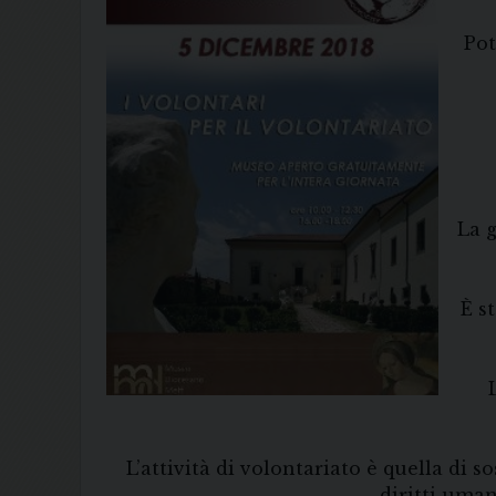
Pot
La g
È s
L’attività di volontariato è quella di s
diritti uman