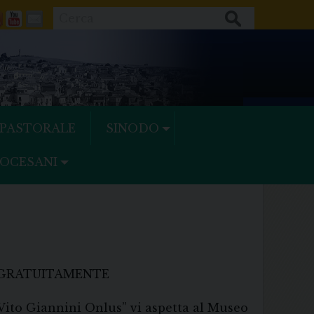
Cerca
ok
tter
Feeds
Youtube
Mail
 PASTORALE
SINODO
IOCESANI
GRATUITAMENTE
 Vito Giannini Onlus” vi aspetta al Museo