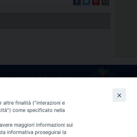
Diocesi di Melfi Rapolla Venosa
025 MELFI (PZ) • Tel. 0972238604
melfi_rapolla_venosa@legalmail.it
altre finalità ("interazioni e
cità") come specificato nella
 avere maggiori informazioni sui
sta informativa proseguirai la