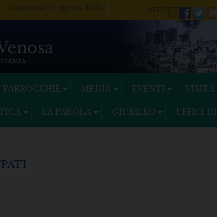
domenica 09 agosto 2026
Facebo
Twi
PARROCCHIE
MEDIA
EVENTI
VISITA
TICA
LA PAROLA
GIUBILEO
UFFICI D
UPATI