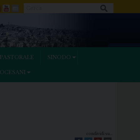
Cerca
ok
tter
Feeds
Youtube
Mail
 PASTORALE
SINODO
IOCESANI
condividi su...