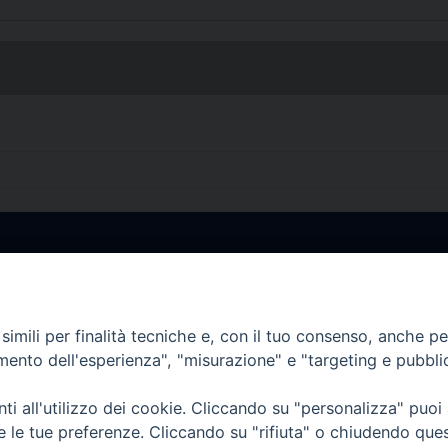
• Largo Duomo, 12 - 85
PEC ufficiale della Diocesi: diocesi.
imili per finalità tecniche e, con il tuo consenso, anche per 
amento dell'esperienza", "misurazione" e "targeting e pubbli
i all'utilizzo dei cookie. Cliccando su "personalizza" puoi
re le tue preferenze. Cliccando su "rifiuta" o chiudendo que