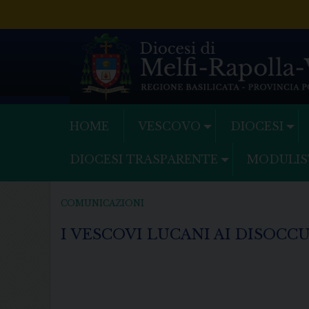
Skip
to
content
HOME
VESCOVO
DIOCESI
DIOCESI TRASPARENTE
MODULIS
COMUNICAZIONI
I VESCOVI LUCANI AI DISOCC