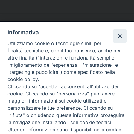
Informativa
Diocesi di Melfi Rapolla Venosa
Utilizziamo cookie o tecnologie simili per
• Largo Duomo, 12 - 85025 MELFI (PZ) •
finalità tecniche e, con il tuo consenso, anche per
Tel. 0972238604
altre finalità ("interazioni e funzionalità semplici",
PEC ufficiale della Diocesi:
"miglioramento dell'esperienza", "misurazione" e
"targeting e pubblicità") come specificato nella
diocesi.melfi_rapolla_venosa@legalmail.it
cookie policy.
Cliccando su "accetta" acconsenti all'utilizzo dei
cookie. Cliccando su "personalizza" puoi avere
maggiori informazioni sui cookie utilizzati e
personalizzare le tue preferenze. Cliccando su
"rifiuta" o chiudendo questa informativa proseguirai
la navigazione installando i soli cookie tecnici.
Ulteriori informazioni sono disponibili nella
cookie
Preferenze Cookie