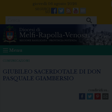
Skip
giovedì 06 agosto 2026
to
Facebook
Twitter
Feeds
Youtube
Mail
content
Cerca
Menu
COMUNICAZIONI
GIUBILEO SACERDOTALE DI DON
PASQUALE GIAMBERSIO
condividi su...