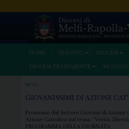
Skip
to
content
HOME
VESCOVO
DIOCESI
DIOCESI TRASPARENTE
MODULIS
NEWS
GIOVANISSIMI DI AZIONE CA
Promosso dal Settore Giovani di Azione Ca
Azione Cattolica sul tema: “Verità, libertà
PROGRAMMA DELLA GIORNATA