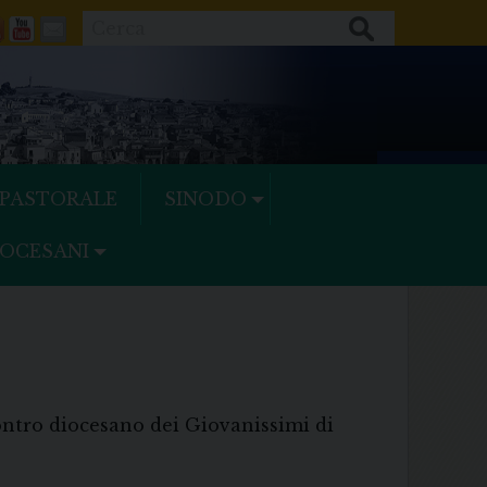
Cerca
ok
tter
Feeds
Youtube
Mail
 PASTORALE
SINODO
IOCESANI
contro diocesano dei Giovanissimi di