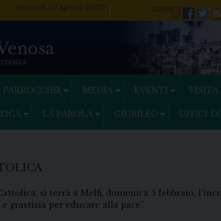
venerdì 07 agosto 2026
Facebo
Twi
PARROCCHIE
MEDIA
EVENTI
VISITA
TICA
LA PAROLA
GIUBILEO
UFFICI D
TTOLICA
ttolica, si terrà a Melfi, domenica 5 febbraio, l’in
 e giustizia per educare alla pace”.