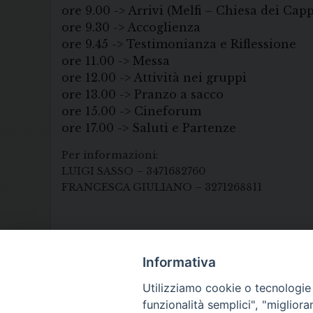
ore 9.00 -> Arrivi (Melfi – Chiesa dei Cap
ore 9.30 -> Accoglienza
ore 9.45 -> Testimonianza e Riflessione
ore 11.00 -> Messa
ore 12.00 -> Attività nei gruppi
ore 13.00 -> Pranzo a sacco
ore 15.00 -> Cineforum
ore 17.00 -> Saluti e Partenze
Per informazioni:
LUIGI SASSO – 3471682760
FRANCESCA GIULIANO – 3271268811
Informativa
Utilizziamo cookie o tecnologie s
funzionalità semplici", "miglior