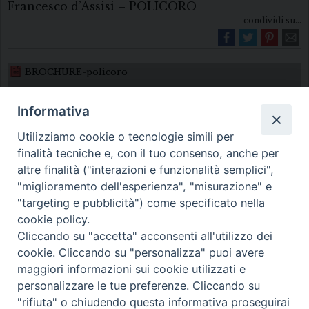
Francesco d’Assisi – POLICORO
condividi su...
BROCHURE-policoro
Informativa
Utilizziamo cookie o tecnologie simili per
finalità tecniche e, con il tuo consenso, anche per
altre finalità ("interazioni e funzionalità semplici",
"miglioramento dell'esperienza", "misurazione" e
Diocesi di Melfi Rapolla Venosa
"targeting e pubblicità") come specificato nella
cookie policy.
• Largo Duomo, 12 - 85025 MELFI (PZ) •
Cliccando su "accetta" acconsenti all'utilizzo dei
Tel. 0972238604
cookie. Cliccando su "personalizza" puoi avere
PEC ufficiale della Diocesi:
maggiori informazioni sui cookie utilizzati e
personalizzare le tue preferenze. Cliccando su
diocesi.melfi_rapolla_venosa@legalmail.it
"rifiuta" o chiudendo questa informativa proseguirai