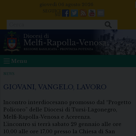
Skip
giovedì 06 agosto 2026
to
Facebook
Twitter
Feeds
Youtube
Mail
content
Cerca
Menu
NEWS
GIOVANI, VANGELO, LAVORO
Incontro interdiocesano promosso dal “Progetto
Policoro” delle Diocesi di Tursi-Lagonegro,
Melfi-Rapolla-Venosa e Acerenza.
L’incontro si terrà sabato 29 gennaio alle ore
10,00 alle ore 17,00 presso la Chiesa di San