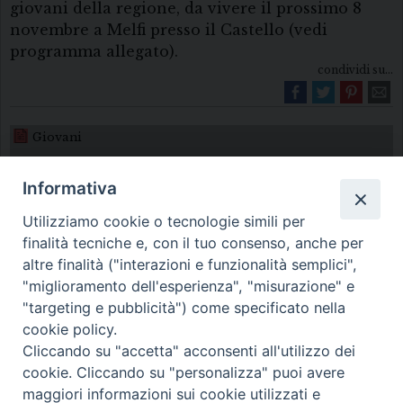
giovani della regione, da vivere il prossimo 8
novembre a Melfi presso il Castello (vedi
programma allegato).
condividi su...
Giovani
Informativa
Utilizziamo cookie o tecnologie simili per
finalità tecniche e, con il tuo consenso, anche per
altre finalità ("interazioni e funzionalità semplici",
"miglioramento dell'esperienza", "misurazione" e
Diocesi di Melfi Rapolla Venosa
"targeting e pubblicità") come specificato nella
cookie policy.
• Largo Duomo, 12 - 85025 MELFI (PZ) •
Cliccando su "accetta" acconsenti all'utilizzo dei
Tel. 0972238604
cookie. Cliccando su "personalizza" puoi avere
PEC ufficiale della Diocesi:
maggiori informazioni sui cookie utilizzati e