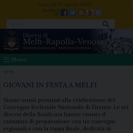
Skip
venerdì 07 agosto 2026
to
Facebook
Twitter
Feeds
Youtube
Mail
content
Cerca
Menu
NEWS
GIOVANI IN FESTA A MELFI
Siamo ormai prossimi alla celebrazione del
Convegno Ecclesiale Nazionale di Firenze. Le sei
diocesi della Basilicata hanno vissuto il
cammino di preparazione con tre convegni
regionali e con la tappa finale, dedicata ai