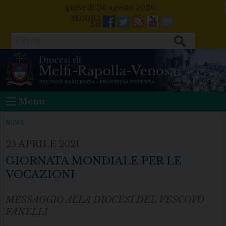
Skip
giovedì 06 agosto 2026
to
Facebook
Twitter
Feeds
Youtube
Mail
content
Cerca
Menu
NEWS
25 APRILE 2021
GIORNATA MONDIALE PER LE
VOCAZIONI
MESSAGGIO ALLA DIOCESI DEL VESCOVO
FANELLI