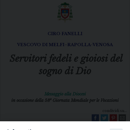
CIRO FANELLI
VESCOVO DI MELFI–RAPOLLA-VENOSA
Servitori fedeli e gioiosi del
sogno di Dio
Messaggio alla Diocesi
a
in occasione della 58
Giornata Mondiale per le Vocazioni
condividi su...