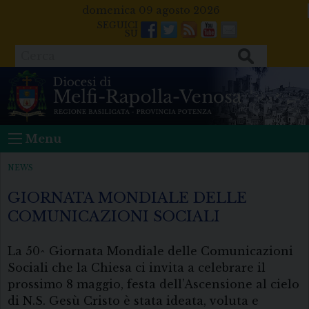
Skip
domenica 09 agosto 2026
to
Facebook
Twitter
Feeds
Youtube
Mail
content
Cerca
Menu
NEWS
GIORNATA MONDIALE DELLE
COMUNICAZIONI SOCIALI
La 50^ Giornata Mondiale delle Comunicazioni
Sociali che la Chiesa ci invita a celebrare il
prossimo 8 maggio, festa dell’Ascensione al cielo
di N.S. Gesù Cristo è stata ideata, voluta e