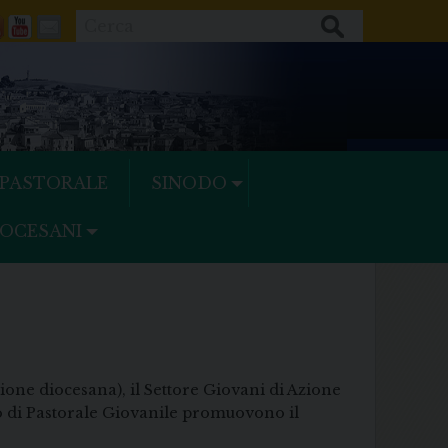
Cerca
ok
tter
Feeds
Youtube
Mail
 PASTORALE
SINODO
IOCESANI
one diocesana), il Settore Giovani di Azione
izio di Pastorale Giovanile promuovono il