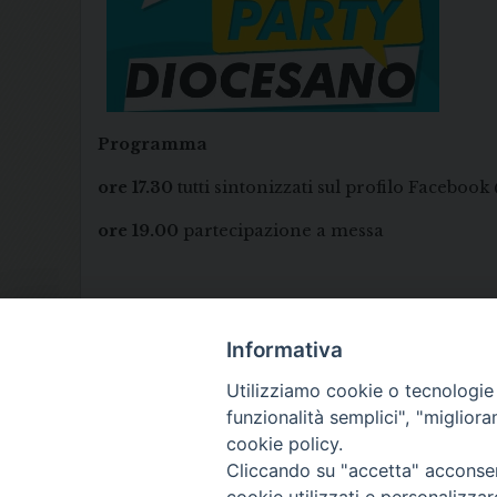
Programma
ore 17.30
tutti sintonizzati sul profilo Faceboo
ore 19.00
partecipazione a messa
Informativa
Utilizziamo cookie o tecnologie s
funzionalità semplici", "miglior
cookie policy.
Cliccando su "accetta" acconsent