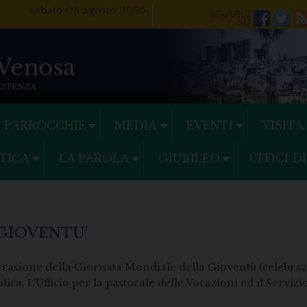
sabato 08 agosto 2026
Facebo
Twi
PARROCCHIE
MEDIA
EVENTI
VISITA
TICA
LA PAROLA
GIUBILEO
UFFICI D
GIOVENTU’
ccasione della Giornata Mondiale della Gioventù (celebrazi
olica, L’Ufficio per la pastorale delle Vocazioni ed il Serv