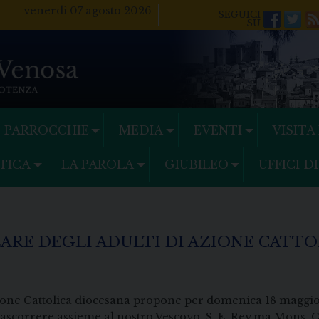
venerdì 07 agosto 2026
Facebo
Twi
PARROCCHIE
MEDIA
EVENTI
VISITA
TICA
LA PAROLA
GIUBILEO
UFFICI D
ARE DEGLI ADULTI DI AZIONE CATTO
ione Cattolica diocesana propone per domenica 18 maggio,
rascorrere assieme al nostro Vescovo, S. E. Rev.ma Mons. C