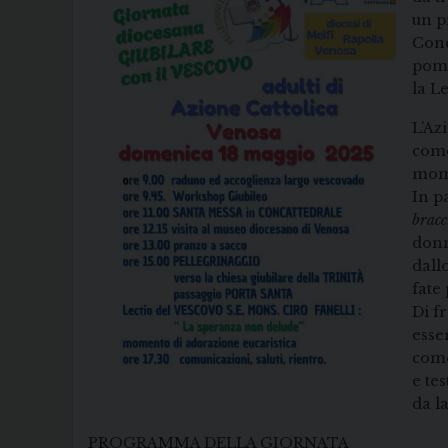
un p
Conc
pome
la L
L’Az
come
mome
In p
bracc
donn
dallo
fate
Di f
esse
come
e te
da l
PROGRAMMA DELLA GIORNATA