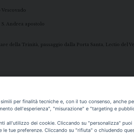
o Vescovado
e S. Andrea apostolo
lare della Trinità, passaggio dalla Porta Santa, Lectio del
imili per finalità tecniche e, con il tuo consenso, anche per 
amento dell'esperienza", "misurazione" e "targeting e pubbli
i all'utilizzo dei cookie. Cliccando su "personalizza" puoi
re le tue preferenze. Cliccando su "rifiuta" o chiudendo que