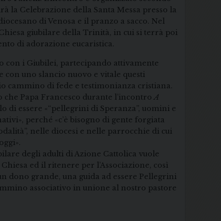
rà la Celebrazione della Santa Messa presso la
diocesano di Venosa e il pranzo a sacco. Nel
hiesa giubilare della Trinità, in cui si terrà poi
to di adorazione eucaristica.
o con i Giubilei, partecipando attivamente
e con uno slancio nuovo e vitale questi
io cammino di fede e testimonianza cristiana.
ito che Papa Francesco durante l’incontro
A
lo di essere «“pellegrini di Speranza”, uomini e
tivi», perché «c’è bisogno di gente forgiata
odalità”, nelle diocesi e nelle parrocchie di cui
oggi».
bilare degli adulti di Azione Cattolica vuole
Chiesa ed il ritenere per l’Associazione, così
 un dono grande, una guida ad essere Pellegrini
ammino associativo in unione al nostro pastore