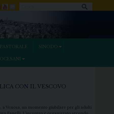
Cerca
ok
tter
Feeds
Youtube
Mail
 PASTORALE
SINODO
IOCESANI
LICA CON IL VESCOVO
 a Venosa, un momento giubilare per gli adulti
iro Fanelli. L’incontro è organizzato secondo