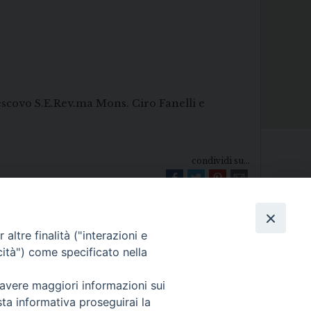
 Vescovo S.E.Rev.ma Mons. Ciro Fanelli e
condividi su...
altre finalità ("interazioni e
cità") come specificato nella
 avere maggiori informazioni sui
Diocesi di Melfi Rapolla Venosa
sta informativa proseguirai la