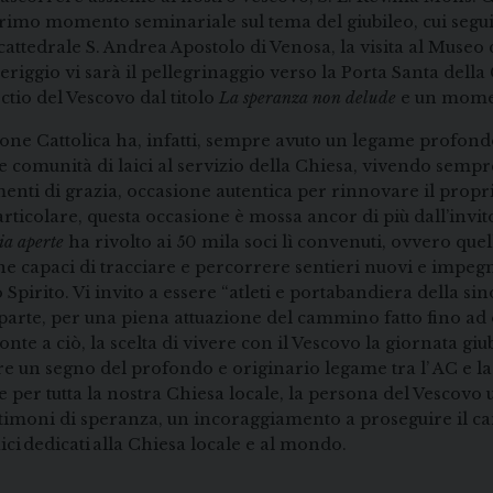
rimo momento seminariale sul tema del giubileo, cui segui
attedrale S. Andrea Apostolo di Venosa, la visita al Museo 
riggio vi sarà il pellegrinaggio verso la Porta Santa della C
ectio del Vescovo dal titolo
La speranza non delude
e un momen
ione Cattolica ha, infatti, sempre avuto un legame profond
 comunità di laici al servizio della Chiesa, vivendo sempr
nti di grazia, occasione autentica per rinnovare il propr
articolare, questa occasione è mossa ancor di più dall’inv
ia aperte
ha rivolto ai 50 mila soci lì convenuti, ovvero quel
e capaci di tracciare e percorrere sentieri nuovi e impegna
 Spirito. Vi invito a essere “atleti e portabandiera della sin
 parte, per una piena attuazione del cammino fatto fino ad 
ronte a ciò, la scelta di vivere con il Vescovo la giornata giu
re un segno del profondo e originario legame tra l’ AC e la 
 per tutta la nostra Chiesa locale, la persona del Vescovo
stimoni di speranza, un incoraggiamento a proseguire il c
aici dedicati alla Chiesa locale e al mondo.