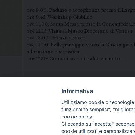
ore 9.00: Raduno e accoglienza presso il Larg
ore 9.45: Workshop Giubileo
ore 11.00: Santa Messa presso la Concattedral
ore 12.15: Visita al Museo Diocesano di Venosa
ore 13.00: Pranzo a sacco
ore 15.00: Pellegrinaggio verso la Chiesa giubi
adorazione eucaristica
ore 17.30: Comunicazioni, saluti e rientro
Informativa
Utilizziamo cookie o tecnologie s
funzionalità semplici", "miglior
cookie policy.
Cliccando su "accetta" acconsent
cookie utilizzati e personalizza