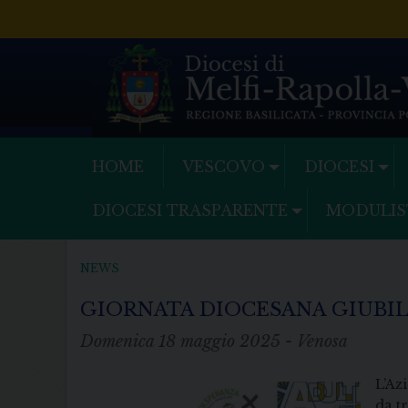
Skip
to
content
HOME
VESCOVO
DIOCESI
DIOCESI TRASPARENTE
MODULIS
NEWS
GIORNATA DIOCESANA GIUBIL
Domenica 18 maggio 2025 - Venosa
L’Az
da t