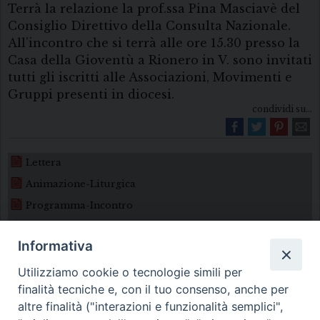
Terrà la relazione la prof.ssa Pina Masciavè del
Consiglio Direttivo della Consulta Nazionale.
All’incontro che si terrà alle ore 15.30 presso la
Casa della Gioventù a Rionero in V. sono invitati
tutti gli iscritti alle Associazioni, Movimenti e
Gruppi presenti in diocesi.
condividi su...
Lettera
Animazione-Liturgica
Programma-Incontro
Informativa
Utilizziamo cookie o tecnologie simili per
finalità tecniche e, con il tuo consenso, anche per
altre finalità ("interazioni e funzionalità semplici",