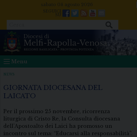
Skip
sabato 08 agosto 2026
to
Facebook
Twitter
Feeds
Youtube
Mail
content
Cerca
Menu
NEWS
GIORNATA DIOCESANA DEL
LAICATO
Per il prossimo 25 novembre, ricorrenza
liturgica di Cristo Re, la Consulta diocesana
dell’Apostoalto dei Laici ha promosso un
incontro sul tema: “Educarsi alla responsabilità”.