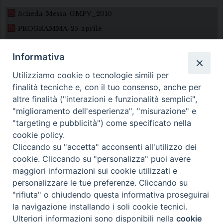
Scheda-Messa-GMPV_2010
PROGRAMMA-25-aprile
Informativa
Utilizziamo cookie o tecnologie simili per
finalità tecniche e, con il tuo consenso, anche per
altre finalità ("interazioni e funzionalità semplici",
"miglioramento dell'esperienza", "misurazione" e
Diocesi di Melfi Rapolla Venosa
"targeting e pubblicità") come specificato nella
cookie policy.
• Largo Duomo, 12 - 85025 MELFI (PZ) •
Cliccando su "accetta" acconsenti all'utilizzo dei
Tel. 0972238604
cookie. Cliccando su "personalizza" puoi avere
PEC ufficiale della Diocesi:
maggiori informazioni sui cookie utilizzati e
personalizzare le tue preferenze. Cliccando su
diocesi.melfi_rapolla_venosa@legalmail.it
"rifiuta" o chiudendo questa informativa proseguirai
la navigazione installando i soli cookie tecnici.
Ulteriori informazioni sono disponibili nella
cookie
Preferenze Cookie