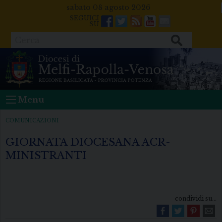
Skip
sabato 08 agosto 2026
to
Facebook
Twitter
Feeds
Youtube
Mail
content
Cerca
Menu
COMUNICAZIONI
GIORNATA DIOCESANA ACR-
MINISTRANTI
condividi su...