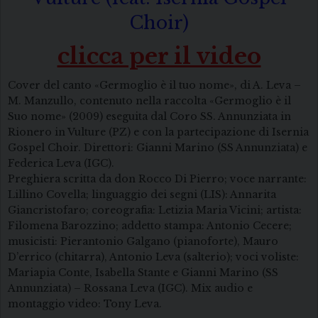
Choir)
clicca per il video
Cover del canto «Germoglio è il tuo nome», di A. Leva –
M. Manzullo, contenuto nella raccolta «Germoglio è il
Suo nome» (2009) eseguita dal Coro SS. Annunziata in
Rionero in Vulture (PZ) e con la partecipazione di Isernia
Gospel Choir. Direttori: Gianni Marino (SS Annunziata) e
Federica Leva (IGC).
Preghiera scritta da don Rocco Di Pierro; voce narrante:
Lillino Covella; linguaggio dei segni (LIS): Annarita
Giancristofaro; coreografia: Letizia Maria Vicini; artista:
Filomena Barozzino; addetto stampa: Antonio Cecere;
musicisti: Pierantonio Galgano (pianoforte), Mauro
D’errico (chitarra), Antonio Leva (salterio); voci voliste:
Mariapia Conte, Isabella Stante e Gianni Marino (SS
Annunziata) – Rossana Leva (IGC). Mix audio e
montaggio video: Tony Leva.