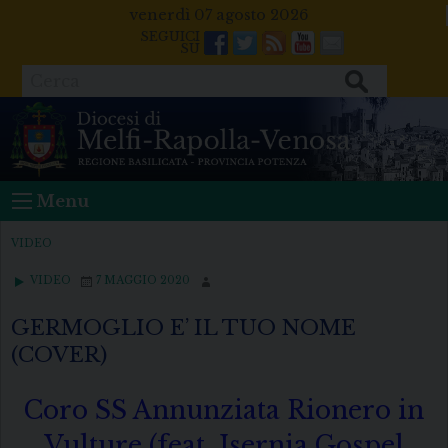
Skip
venerdì 07 agosto 2026
to
Facebook
Twitter
Feeds
Youtube
Mail
content
Cerca
Menu
VIDEO
VIDEO
7 MAGGIO 2020
GERMOGLIO E’ IL TUO NOME
(COVER)
Coro SS Annunziata Rionero in
Vulture (feat. Isernia Gospel