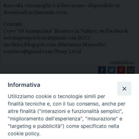
Raccolta «Germoglio è il Suo nome» disponibile in
download su Jamendo.com.
Contatti:
Coro “SS Annunziata” Rionero in Vulture, su Facebook.
iserniagospelchoir@gmail.com (IGC)
meditire.blogspot.com (Marianna Manzullo)
tonyleva@gmail.com (Tony Leva)
condividi su...
Informativa
Utilizziamo cookie o tecnologie simili per
finalità tecniche e, con il tuo consenso, anche per
altre finalità ("interazioni e funzionalità semplici",
"miglioramento dell'esperienza", "misurazione" e
Diocesi di Melfi Rapolla Venosa
"targeting e pubblicità") come specificato nella
cookie policy.
• Largo Duomo, 12 - 85025 MELFI (PZ) •