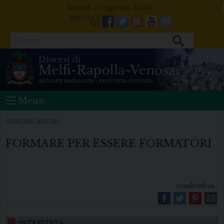
Skip
lunedì 10 agosto 2026
to
Facebook
Twitter
Feeds
Youtube
Mail
content
Cerca
Menu
COMUNICAZIONI
FORMARE PER ESSERE FORMATORI
condividi su...
INTERVISTA