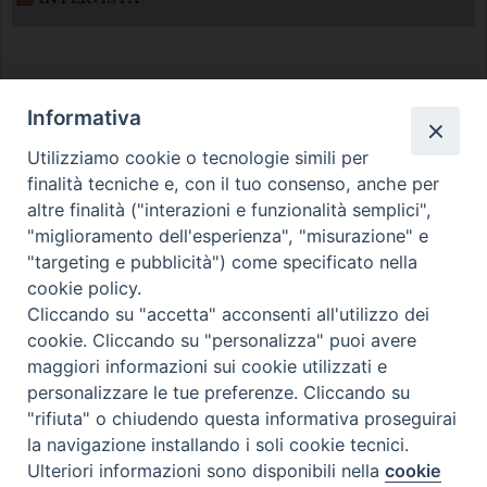
Informativa
Utilizziamo cookie o tecnologie simili per
finalità tecniche e, con il tuo consenso, anche per
Diocesi di Melfi Rapolla Venosa
altre finalità ("interazioni e funzionalità semplici",
"miglioramento dell'esperienza", "misurazione" e
• Largo Duomo, 12 - 85025 MELFI (PZ) •
"targeting e pubblicità") come specificato nella
Tel. 0972238604
cookie policy.
PEC ufficiale della Diocesi:
Cliccando su "accetta" acconsenti all'utilizzo dei
cookie. Cliccando su "personalizza" puoi avere
diocesi.melfi_rapolla_venosa@legalmail.it
maggiori informazioni sui cookie utilizzati e
personalizzare le tue preferenze. Cliccando su
"rifiuta" o chiudendo questa informativa proseguirai
la navigazione installando i soli cookie tecnici.
Ulteriori informazioni sono disponibili nella
cookie
Preferenze Cookie