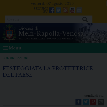
Skip
venerdì 07 agosto 2026
to
Facebook
Twitter
Feeds
Youtube
Mail
content
Cerca
Menu
COMUNICAZIONI
FESTEGGIATA LA PROTETTRICE
DEL PAESE
condividi su...