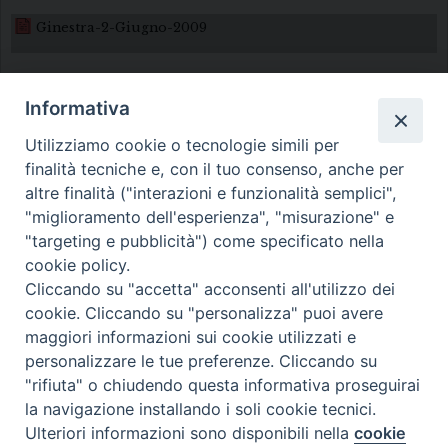
Ginestra-2-Giugno-2009
Informativa
Utilizziamo cookie o tecnologie simili per
finalità tecniche e, con il tuo consenso, anche per
altre finalità ("interazioni e funzionalità semplici",
Diocesi di Melfi Rapolla Venosa
"miglioramento dell'esperienza", "misurazione" e
"targeting e pubblicità") come specificato nella
• Largo Duomo, 12 - 85025 MELFI (PZ) •
cookie policy.
Tel. 0972238604
Cliccando su "accetta" acconsenti all'utilizzo dei
PEC ufficiale della Diocesi:
cookie. Cliccando su "personalizza" puoi avere
maggiori informazioni sui cookie utilizzati e
diocesi.melfi_rapolla_venosa@legalmail.it
personalizzare le tue preferenze. Cliccando su
"rifiuta" o chiudendo questa informativa proseguirai
la navigazione installando i soli cookie tecnici.
Ulteriori informazioni sono disponibili nella
cookie
Preferenze Cookie