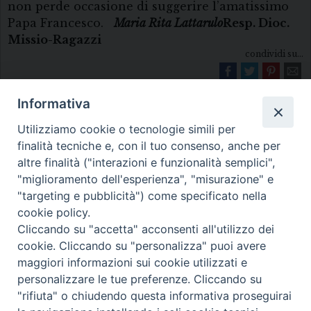
non perde occasione di suggerire l’amatissimo
Papa Francesco.
Maria Rita Lattarulo
Resp. Dioc.
Missio-Ragazzi
condividi su...
Informativa
Utilizziamo cookie o tecnologie simili per
finalità tecniche e, con il tuo consenso, anche per
altre finalità ("interazioni e funzionalità semplici",
"miglioramento dell'esperienza", "misurazione" e
Diocesi di Melfi Rapolla Venosa
"targeting e pubblicità") come specificato nella
cookie policy.
• Largo Duomo, 12 - 85025 MELFI (PZ) •
Cliccando su "accetta" acconsenti all'utilizzo dei
Tel. 0972238604
cookie. Cliccando su "personalizza" puoi avere
PEC ufficiale della Diocesi:
maggiori informazioni sui cookie utilizzati e
personalizzare le tue preferenze. Cliccando su
diocesi.melfi_rapolla_venosa@legalmail.it
"rifiuta" o chiudendo questa informativa proseguirai