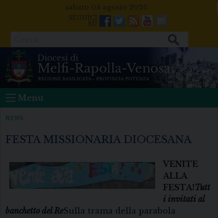
Skip
sabato 08 agosto 2026
to
Facebook
Twitter
Feeds
Youtube
Mail
content
Cerca
Menu
NEWS
FESTA MISSIONARIA DIOCESANA
VENITE
ALLA
FESTA!
Tutt
i invitati al
banchetto del Re
Sulla trama della parabola