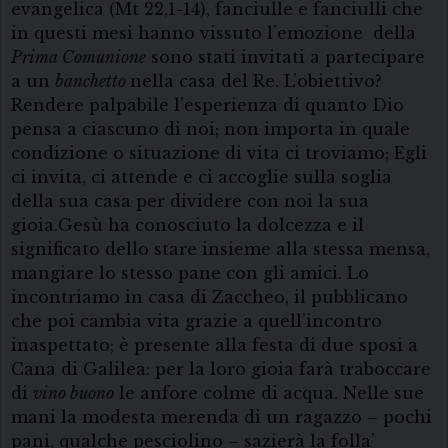
evangelica (Mt 22,1-14), fanciulle e fanciulli che
in questi mesi hanno vissuto l’emozione della
Prima Comunione
sono stati invitati a partecipare
a un
banchetto
nella casa del Re. L’obiettivo?
Rendere palpabile l’esperienza di quanto Dio
pensa a ciascuno di noi; non importa in quale
condizione o situazione di vita ci troviamo; Egli
ci invita, ci attende e ci accoglie sulla soglia
della sua casa per dividere con noi la sua
gioia.Gesù ha conosciuto la dolcezza e il
significato dello stare insieme alla stessa mensa,
mangiare lo stesso pane con gli amici. Lo
incontriamo in casa di Zaccheo, il pubblicano
che poi cambia vita grazie a quell’incontro
inaspettato; è presente alla festa di due sposi a
Cana di Galilea: per la loro gioia farà traboccare
di
vino buono
le anfore colme di acqua. Nelle sue
mani la modesta merenda di un ragazzo – pochi
pani, qualche pesciolino – sazierà la folla’