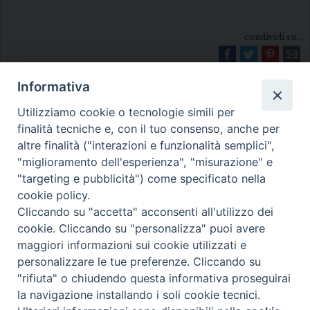
condividi su...
Informativa
Utilizziamo cookie o tecnologie simili per
finalità tecniche e, con il tuo consenso, anche per
altre finalità ("interazioni e funzionalità semplici",
"miglioramento dell'esperienza", "misurazione" e
Diocesi di Melfi Rapolla Venosa
"targeting e pubblicità") come specificato nella
cookie policy.
• Largo Duomo, 12 - 85025 MELFI (PZ) •
Cliccando su "accetta" acconsenti all'utilizzo dei
Tel. 0972238604
cookie. Cliccando su "personalizza" puoi avere
PEC ufficiale della Diocesi:
maggiori informazioni sui cookie utilizzati e
personalizzare le tue preferenze. Cliccando su
diocesi.melfi_rapolla_venosa@legalmail.it
"rifiuta" o chiudendo questa informativa proseguirai
la navigazione installando i soli cookie tecnici.