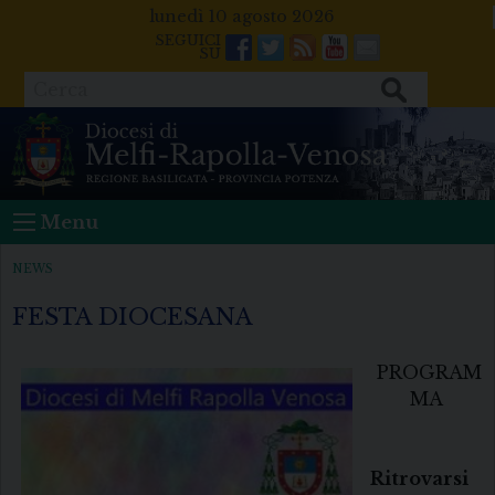
Skip
lunedì 10 agosto 2026
to
Facebook
Twitter
Feeds
Youtube
Mail
content
Cerca
Menu
NEWS
FESTA DIOCESANA
PROGRAM
MA
Ritrovarsi