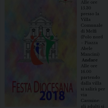
Alle ore
15.30
presso la
Villa
Comunale
di Melfi
(Polo nord
– Piazza
Abele
Mancini)
Andare
Alle ore
16.00
partendo
dalla villa
si salirà per
via
Carmine: -
gli adulti si