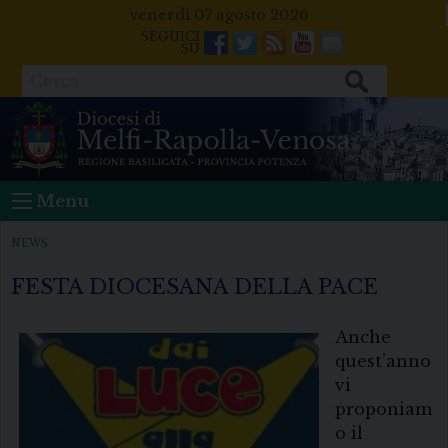
Skip
venerdì 07 agosto 2026
to
Facebook
Twitter
Feeds
Youtube
Mail
content
Cerca
Menu
NEWS
FESTA DIOCESANA DELLA PACE
Anche
quest’anno
vi
proponiam
o il