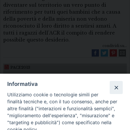
diventare sul territorio un vero punto di
riferimento per tutti quei bambini che a causa
della povertà e della miseria non vedono
riconosciuto il loro diritto a sentirsi amati. A
tutti i ragazzi dell’ACR il compito di rendere
possibile questo desiderio.
condividi su...
PACE2013
Informativa
Utilizziamo cookie o tecnologie simili per
finalità tecniche e, con il tuo consenso, anche per
altre finalità ("interazioni e funzionalità semplici",
"miglioramento dell'esperienza", "misurazione" e
Diocesi di Melfi Rapolla Venosa
"targeting e pubblicità") come specificato nella
cookie policy.