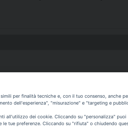
imili per finalità tecniche e, con il tuo consenso, anche per 
amento dell'esperienza", "misurazione" e "targeting e pubbli
• Largo Duomo, 12 - 85
PEC ufficiale della Diocesi: diocesi.
i all'utilizzo dei cookie. Cliccando su "personalizza" puoi
re le tue preferenze. Cliccando su "rifiuta" o chiudendo que