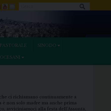
Cerca
ok
tter
Feeds
Youtube
Mail
 PASTORALE
SINODO
IOCESANI
i, che ci richiamano continuamente a
ia è non solo madre ma anche prima
o, avviciniamoci alla festa dell’Assunta,