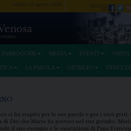
sabato 08 agosto 2026
Facebo
Twi
PARROCCHIE
MEDIA
EVENTI
VISITA
TICA
LA PAROLA
GIUBILEO
UFFICI D
ERNO
sco ci ha stupito per le sue parole e per i suoi gest
a di Dio che Maria ha portato nel suo grembo. Mar
ndo il suo esempio e le esortazioni di Papa Francesc