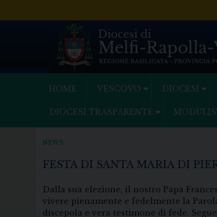
Skip
to
content
HOME
VESCOVO
DIOCESI
DIOCESI TRASPARENTE
MODULIS
NEWS
FESTA DI SANTA MARIA DI PI
Dalla sua elezione, il nostro Papa France
vivere pienamente e fedelmente la Parol
discepola e vera testimone di fede. Segue