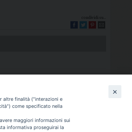
condividi su...
altre finalità ("interazioni e
Diocesi di Melfi Rapolla Venosa
cità") come specificato nella
025 MELFI (PZ) • Tel. 0972238604
melfi_rapolla_venosa@legalmail.it
 avere maggiori informazioni sui
sta informativa proseguirai la