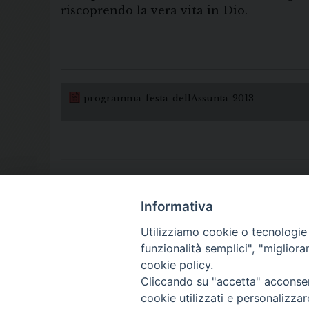
riscoprendo la vera vita in Dio.
programma-festa-dellAssunta-2013
Informativa
Utilizziamo cookie o tecnologie s
funzionalità semplici", "miglior
cookie policy.
Cliccando su "accetta" acconsent
cookie utilizzati e personalizza