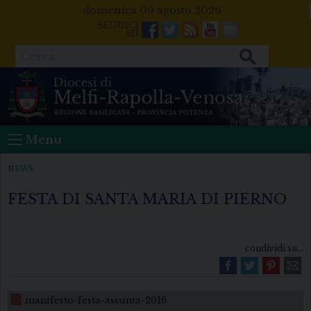
Skip
domenica 09 agosto 2026
to
Facebook
Twitter
Feeds
Youtube
Mail
content
Cerca
Menu
NEWS
FESTA DI SANTA MARIA DI PIERNO
condividi su...
manifesto-festa-assunta-2016