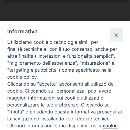
Informativa
Utilizziamo cookie o tecnologie simili per
finalità tecniche e, con il tuo consenso, anche per
Diocesi di Melfi Rapolla Venosa
altre finalità ("interazioni e funzionalità semplici",
• Largo Duomo, 12 - 85025 MELFI (PZ) •
"miglioramento dell'esperienza", "misurazione" e
Tel. 0972238604
"targeting e pubblicità") come specificato nella
cookie policy.
PEC ufficiale della Diocesi:
Cliccando su "accetta" acconsenti all'utilizzo dei
diocesi.melfi_rapolla_venosa@legalmail.it
cookie. Cliccando su "personalizza" puoi avere
maggiori informazioni sui cookie utilizzati e
personalizzare le tue preferenze. Cliccando su
"rifiuta" o chiudendo questa informativa proseguirai
la navigazione installando i soli cookie tecnici.
Ulteriori informazioni sono disponibili nella
cookie
Preferenze Cookie