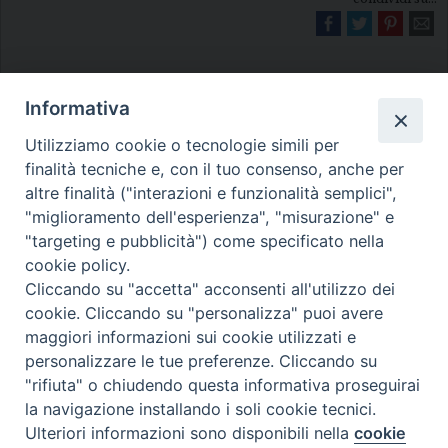
Informativa
Utilizziamo cookie o tecnologie simili per
finalità tecniche e, con il tuo consenso, anche per
altre finalità ("interazioni e funzionalità semplici",
Diocesi di Melfi Rapolla Venosa
"miglioramento dell'esperienza", "misurazione" e
• Largo Duomo, 12 - 85025 MELFI (PZ) •
"targeting e pubblicità") come specificato nella
cookie policy.
Tel. 0972238604
Cliccando su "accetta" acconsenti all'utilizzo dei
PEC ufficiale della Diocesi:
cookie. Cliccando su "personalizza" puoi avere
diocesi.melfi_rapolla_venosa@legalmail.it
maggiori informazioni sui cookie utilizzati e
personalizzare le tue preferenze. Cliccando su
"rifiuta" o chiudendo questa informativa proseguirai
la navigazione installando i soli cookie tecnici.
Ulteriori informazioni sono disponibili nella
cookie
Preferenze Cookie