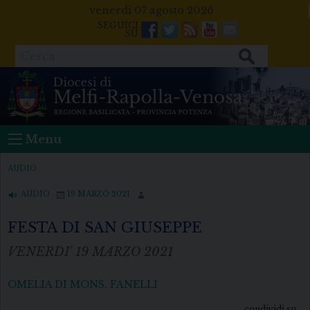
Skip
venerdì 07 agosto 2026
to
Facebook
Twitter
Feeds
Youtube
Mail
content
Cerca
Menu
AUDIO
AUDIO
19 MARZO 2021
FESTA DI SAN GIUSEPPE
VENERDI' 19 MARZO 2021
OMELIA DI MONS. FANELLI
condividi su...