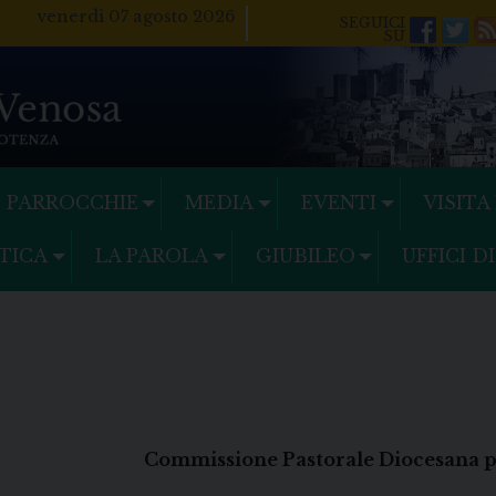
venerdì 07 agosto 2026
Facebo
Twi
PARROCCHIE
MEDIA
EVENTI
VISITA
TICA
LA PAROLA
GIUBILEO
UFFICI D
Commissione Pastorale Diocesana per