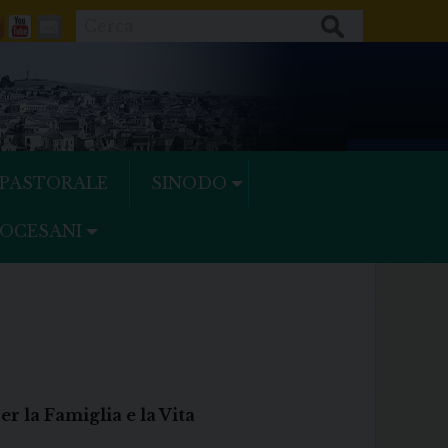
Cerca
ok
tter
Feeds
Youtube
Mail
 PASTORALE
SINODO
IOCESANI
 la Famiglia e la Vita