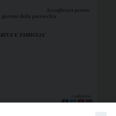
za presso
i giovani della parrocchia
CARITA’ E’ FAMIGLIA”
condividi su...