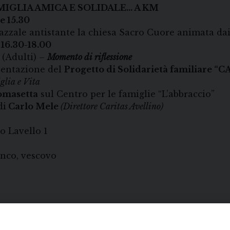
MIGLIA AMICA E SOLIDALE… A KM
e 15.30
Accoglien
iazzale antistante la chiesa Sacro Cuore animata da
 16.30-18.00
dulti) –
Momento di riflessione
sentazione del
Progetto di Solidarietà familiare “
glia e Vita
omasetta
sul Centro per le famiglie “L’abbraccio”
di
Carlo Mele
(Direttore Caritas Avellino)
 Lavello 1
nco, vescovo