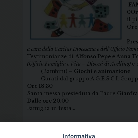
FA
0
Or
il p
Ore
(A
Pre
a cura della Caritas Diocesana e dell’Ufficio Fami
Testimonianze di
Alfonso Pepe e Anna T
(Ufficio Famiglia e Vita – Diocesi di Avellino)
e 
(Bambini) –
Giochi e animazione
Curati dal gruppo A.G.E.S.C.I. Gruppo
Ore 18.30
Santa messa presieduta da Padre Gianfra
Dalle ore 20.00
Famiglia in festa…
Informativa