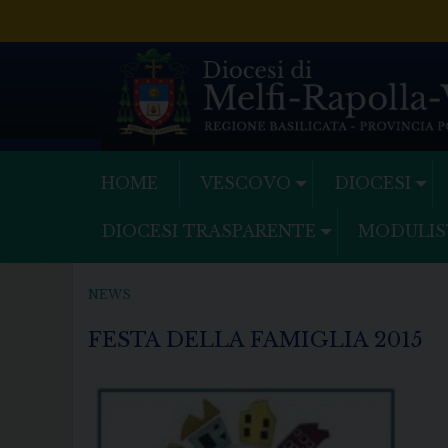
Skip
to
content
HOME
VESCOVO
DIOCESI
DIOCESI TRASPARENTE
MODULIS
NEWS
FESTA DELLA FAMIGLIA 2015