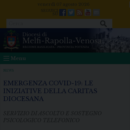
Skip
venerdì 07 agosto 2026
to
Facebook
Twitter
Feeds
Youtube
Mail
content
Cerca
Menu
NEWS
EMERGENZA COVID-19: LE
INIZIATIVE DELLA CARITAS
DIOCESANA
SERVIZIO DI ASCOLTO E SOSTEGNO
PSICOLOGICO TELEFONICO