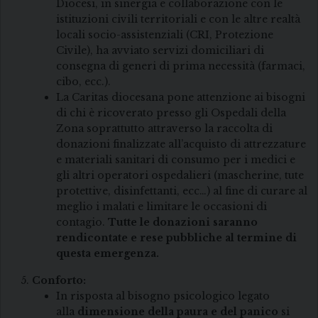
Diocesi, in sinergia e collaborazione con le
istituzioni civili territoriali e con le altre realtà
locali socio-assistenziali (CRI, Protezione
Civile), ha avviato servizi domiciliari di
consegna di generi di prima necessità (farmaci,
cibo, ecc.).
La Caritas diocesana pone attenzione ai bisogni
di chi è ricoverato presso gli Ospedali della
Zona soprattutto attraverso la raccolta di
donazioni finalizzate all’acquisto di attrezzature
e materiali sanitari di consumo per i medici e
gli altri operatori ospedalieri (mascherine, tute
protettive, disinfettanti, ecc…) al fine di curare al
meglio i malati e limitare le occasioni di
contagio.
Tutte le donazioni saranno
rendicontate e rese pubbliche al termine di
questa emergenza.
Conforto:
In risposta al bisogno psicologico legato
alla
dimensione della paura e del panico
si