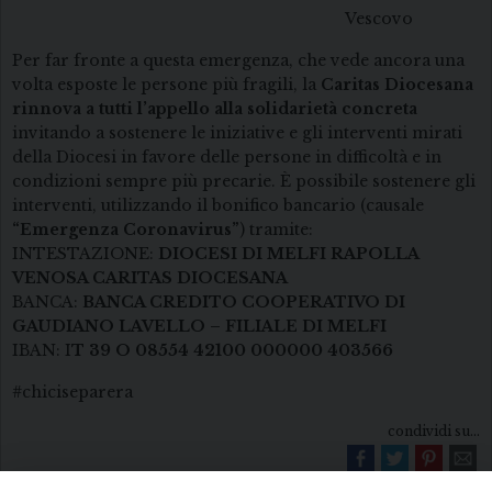
Vescovo
Per far fronte a questa emergenza, che vede ancora una
volta esposte le persone più fragili, la
Caritas Diocesana
rinnova a tutti l’appello alla solidarietà concreta
invitando a sostenere le iniziative e gli interventi mirati
della Diocesi in favore delle persone in difficoltà e in
condizioni sempre più precarie. È possibile sostenere gli
interventi, utilizzando il bonifico bancario (causale
“Emergenza Coronavirus”
) tramite:
INTESTAZIONE:
DIOCESI DI MELFI RAPOLLA
VENOSA CARITAS DIOCESANA
BANCA:
BANCA CREDITO COOPERATIVO DI
GAUDIANO LAVELLO – FILIALE DI MELFI
IBAN: I
T 39 O 08554 42100 000000 403566
#chiciseparera
condividi su...