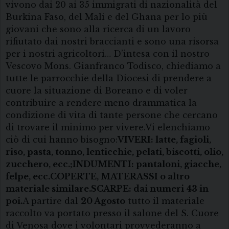
vivono dai 20 ai 35 immigrati di nazionalità del
Burkina Faso, del Mali e del Ghana per lo più
giovani che sono alla ricerca di un lavoro
rifiutato dai nostri braccianti e sono una risorsa
per i nostri agricoltori… D’intesa con il nostro
Vescovo Mons. Gianfranco Todisco, chiediamo a
tutte le parrocchie della Diocesi di prendere a
cuore la situazione di Boreano e di voler
contribuire a rendere meno drammatica la
condizione di vita di tante persone che cercano
di trovare il minimo per vivere.Vi elenchiamo
ciò di cui hanno bisogno:
VIVERI: latte, fagioli,
riso, pasta, tonno, len
ticchie, pelati, biscotti, olio,
zucchero, ecc.;
INDUMENTI: pantaloni, giacche,
felpe, ecc.
COPERTE, MATERASSI o altro
materiale similare.
SCARPE: dai numeri 43 in
poi.
A partire dal
20 Agosto
tutto il materiale
raccolto va portato presso il salone del S. Cuore
di Venosa dove i volontari provvederanno a