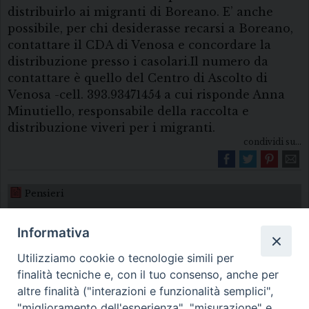
distribuirlo ai migranti di Boreano. E’ anche
possibile, per chi desiderasse recarsi a Boreano,
contattare il CDA di Venosa e concordare la
distribuzione presso i casolari.Il numero da
contattare è quello del Centro di Ascolto di
Venosa -cell. 393.93471454 a cui risponde Anna
Minutiello, responsabile della raccolta e
distribuzione viveri per i migranti.
condividi su...
Pensieri
Informativa
Utilizziamo cookie o tecnologie simili per
finalità tecniche e, con il tuo consenso, anche per
altre finalità ("interazioni e funzionalità semplici",
"miglioramento dell'esperienza", "misurazione" e