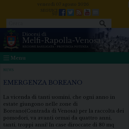
Skip
venerdì 07 agosto 2026
to
Facebook
Twitter
Feeds
Youtube
Mail
content
Cerca
Menu
NEWS
EMERGENZA BOREANO
La vicenda di tanti uomini, che ogni anno in
estate giungono nelle zone di
Boreano(Contrada di Venosa) per la raccolta dei
pomodori, va avanti ormai da quattro anni,
tanti, troppi anni! In case diroccate di 80 mq