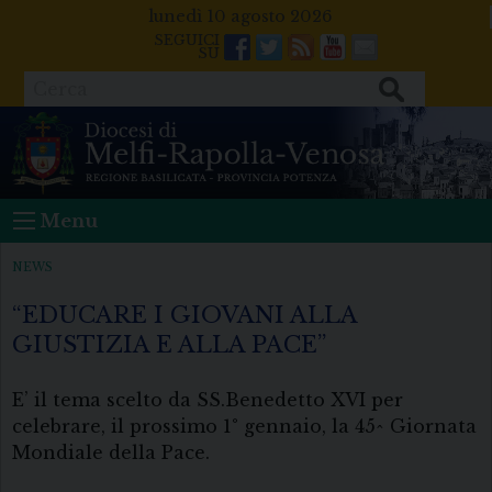
Skip
lunedì 10 agosto 2026
to
Facebook
Twitter
Feeds
Youtube
Mail
content
Cerca
Menu
NEWS
“EDUCARE I GIOVANI ALLA
GIUSTIZIA E ALLA PACE”
E’ il tema scelto da SS.Benedetto XVI per
celebrare, il prossimo 1° gennaio, la 45^ Giornata
Mondiale della Pace.