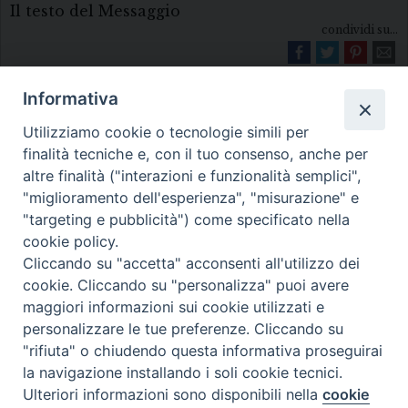
Il testo del Messaggio
condividi su...
Informativa
Utilizziamo cookie o tecnologie simili per
finalità tecniche e, con il tuo consenso, anche per
altre finalità ("interazioni e funzionalità semplici",
"miglioramento dell'esperienza", "misurazione" e
Diocesi di Melfi Rapolla Venosa
"targeting e pubblicità") come specificato nella
cookie policy.
• Largo Duomo, 12 - 85025 MELFI (PZ) •
Cliccando su "accetta" acconsenti all'utilizzo dei
Tel. 0972238604
cookie. Cliccando su "personalizza" puoi avere
PEC ufficiale della Diocesi:
maggiori informazioni sui cookie utilizzati e
personalizzare le tue preferenze. Cliccando su
diocesi.melfi_rapolla_venosa@legalmail.it
"rifiuta" o chiudendo questa informativa proseguirai
la navigazione installando i soli cookie tecnici.
Ulteriori informazioni sono disponibili nella
cookie
Preferenze Cookie