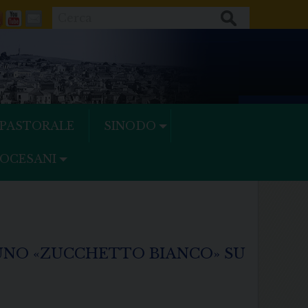
Cerca
ok
tter
Feeds
Youtube
Mail
 PASTORALE
SINODO
IOCESANI
 UNO «ZUCCHETTO BIANCO» SU