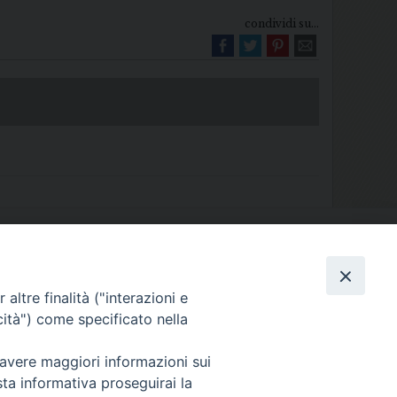
condividi su...
Diocesi di Melfi Rapolla Venosa
altre finalità ("interazioni e
025 MELFI (PZ) • Tel. 0972238604
cità") come specificato nella
melfi_rapolla_venosa@legalmail.it
 avere maggiori informazioni sui
sta informativa proseguirai la