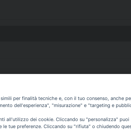
imili per finalità tecniche e, con il tuo consenso, anche per 
• Largo Duomo, 12 - 85
amento dell'esperienza", "misurazione" e "targeting e pubbli
PEC ufficiale della Diocesi: diocesi.
i all'utilizzo dei cookie. Cliccando su "personalizza" puoi
re le tue preferenze. Cliccando su "rifiuta" o chiudendo que