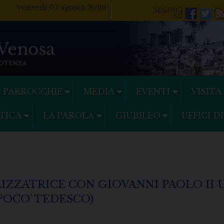
venerdì 07 agosto 2026
Facebo
Twi
PARROCCHIE
MEDIA
EVENTI
VISITA
TICA
LA PAROLA
GIUBILEO
UFFICI D
IZZATRICE CON GIOVANNI PAOLO II
POCO’ TEDESCO)