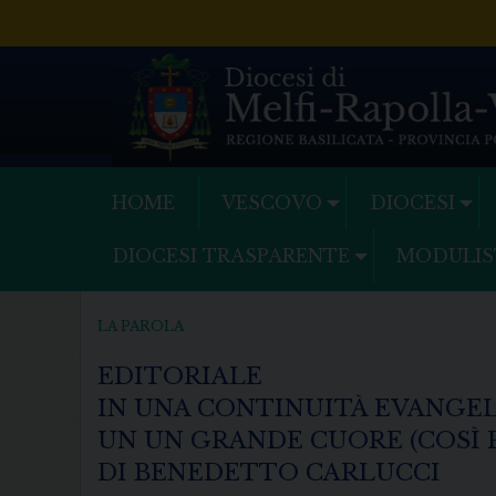
Skip
to
content
HOME
VESCOVO
DIOCESI
DIOCESI TRASPARENTE
MODULIS
LA PAROLA
EDITORIALE
IN UNA CONTINUITÀ EVANGEL
UN UN GRANDE CUORE (COSÌ 
DI BENEDETTO CARLUCCI