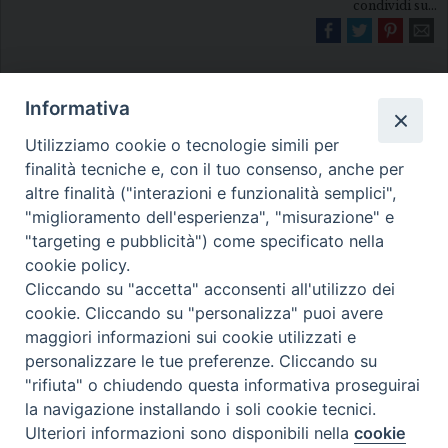
condividi su...
Informativa
Utilizziamo cookie o tecnologie simili per
finalità tecniche e, con il tuo consenso, anche per
altre finalità ("interazioni e funzionalità semplici",
Diocesi di Melfi Rapolla Venosa
"miglioramento dell'esperienza", "misurazione" e
• Largo Duomo, 12 - 85025 MELFI (PZ) •
"targeting e pubblicità") come specificato nella
cookie policy.
Tel. 0972238604
Cliccando su "accetta" acconsenti all'utilizzo dei
PEC ufficiale della Diocesi:
cookie. Cliccando su "personalizza" puoi avere
diocesi.melfi_rapolla_venosa@legalmail.it
maggiori informazioni sui cookie utilizzati e
personalizzare le tue preferenze. Cliccando su
"rifiuta" o chiudendo questa informativa proseguirai
la navigazione installando i soli cookie tecnici.
Ulteriori informazioni sono disponibili nella
cookie
Preferenze Cookie