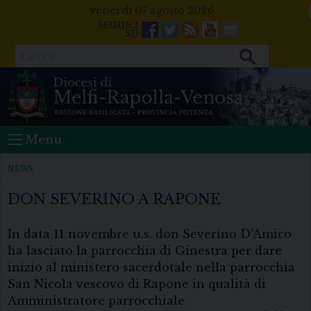
Skip
venerdì 07 agosto 2026
to
Facebook
Twitter
Feeds
Youtube
Mail
content
Cerca
Menu
NEWS
DON SEVERINO A RAPONE
In data 11 novembre u.s. don Severino D’Amico
ha lasciato la parrocchia di Ginestra per dare
inizio al ministero sacerdotale nella parrocchia
San Nicola vescovo di Rapone in qualità di
Amministratore parrocchiale.