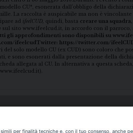
 modello CU*, esonerata dall’obbligo della dichiarazi
ille. La raccolta è auspicabile ma non è vincolante 
cipare ad
ifeelCUD,
quindi, basta
creare una squadra,
e
sul sito www.ifeelcud.it, in accordo con il parroco,
ti gli approfondimenti sono disponibili su www.ife
.com/ifeelcud
Twitter: https://twitter.com/ifeelCU
ari del solo modello CU (ex CUD) sono coloro che po
ti, e sono esonerati dalla presentazione della dichi
cheda allegata al CU. In alternativa a questa scheda,
 www.ifeelcud.it).
imili per finalità tecniche e, con il tuo consenso, anche per 