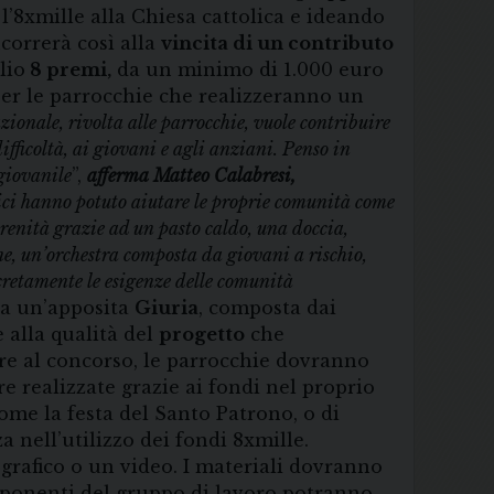
’8xmille alla Chiesa cattolica e ideando
correrà così alla
vincita di un contributo
lio
8 premi,
da un minimo di 1.000 euro
 per le parrocchie che realizzeranno un
ionale, rivolta alle parrocchie, vuole contribuire
difficoltà, ai giovani e agli anziani. Penso in
 giovanile
”,
afferma Matteo Calabresi,
ici hanno potuto aiutare le proprie comunità come
erenità grazie ad un pasto caldo, una doccia,
one, un’orchestra composta da giovani a rischio,
ncretamente le esigenze delle comunità
da un’apposita
Giuria
, composta dai
 alla qualità del
progetto
che
are al concorso, le parrocchie dovranno
e realizzate grazie ai fondi nel proprio
come la festa del Santo Patrono, o di
 nell’utilizzo dei fondi 8xmille.
ografico o un video. I materiali dovranno
omponenti del gruppo di lavoro potranno