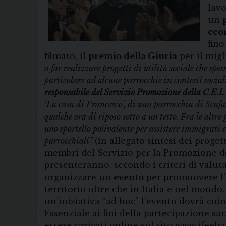
lav
un
eco
fino
filmato, il
premio della Giuria
per il migl
a far realizzare progetti di utilità sociale che spe
particolare ad alcune parrocchie in contesti socia
responsabile del Servizio Promozione della C.E.I.
‘La casa di Francesco’, di una parrocchia di Scafa
qualche ora di riposo sotto a un tetto. Fra le altr
uno sportello polivalente per assistere immigrati e
parrocchiali”
(in allegato sintesi dei progett
membri del Servizio per la Promozione de
presenteranno, secondo i criteri di valut
organizzare un
evento
per promuovere l’8
territorio oltre che in Italia e nel mondo
un’iniziativa “ad hoc” l’evento dovrà coi
Essenziale ai fini della partecipazione sar
essere caricati online sul sito www.ifeel