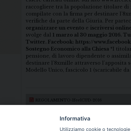
raccogliere tra la popolazione titolare di
compilate con la firma per destinare l’8xm
verifiche da parte della Giuria. Per parte
organizzare un evento
e
iscriversi onlin
svolge dal
1 marzo al 30 maggio 2016.
Tut
Twitter.
Facebook: https://www.facebook
Sostegno Economico alla Chiesa
*I titol
pensione, di lavoro dipendente o assimila
destinare l’8xmille attraverso l’apposita s
Modello Unico, fascicolo 1 (scaricabile da
REGOLAMENTO-IfeelCUD-2016
Informativa
Utilizziamo cookie o tecnologie s