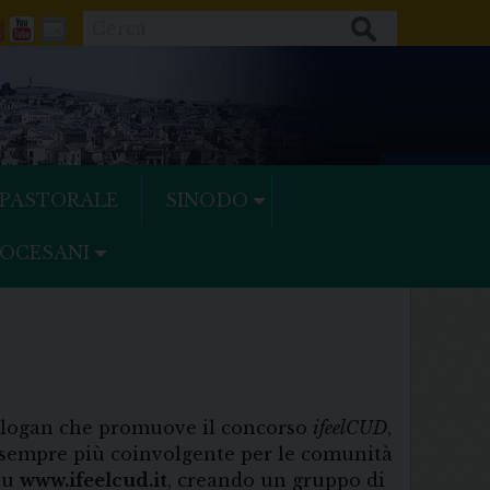
Cerca
ok
tter
Feeds
Youtube
Mail
 PASTORALE
SINODO
IOCESANI
slogan che promuove il concorso
ifeelCUD
,
a sempre più coinvolgente per le comunità
 su
www.ifeelcud.it
, creando un gruppo di