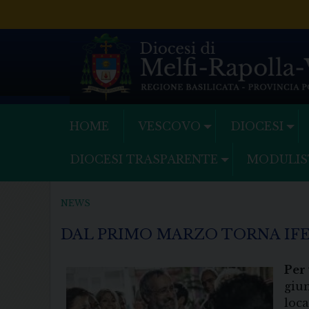
Skip
to
content
HOME
VESCOVO
DIOCESI
DIOCESI TRASPARENTE
MODULIS
NEWS
DAL PRIMO MARZO TORNA IF
Per 
giun
loca