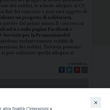
one dei redditi, le schede allegate ai CU
ai fini del concorso e non sarà oggetto di
 ideare un progetto
di solidarietà,
 a partire dal primo marzo.Il concorso si
elcud.it e sulle pagine Facebook e
D
Servizio per la Promozione
del
ssiedono esclusivamente redditi di
arazione dei redditi. Tuttavia possono
 si può utilizzare quella allegata al
condividi su...
altre finalità ("interazioni e