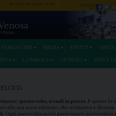
giovedì 06 agosto 2026
Facebo
Twi
PARROCCHIE
MEDIA
EVENTI
VISITA
TICA
LA PAROLA
GIUBILEO
UFFICI D
EELCUD.
vincere, questa volta, scendi in piazza.
È questo lo 
to alla sua sesta edizione, che si rinnova e divent
li. Ogni parrocchia potrà parteciparvi iscrivendosi