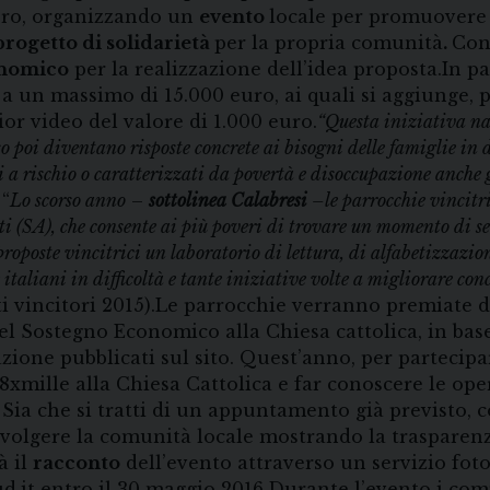
oro, organizzando un
evento
locale per promuovere l
progetto di solidarietà
per la propria comunità
.
Con
nomico
per la realizzazione dell’idea proposta.
In pa
 a un massimo di 15.000 euro, ai quali si aggiunge,
ior video del valore di 1.000 euro.
“Questa iniziativa naz
sso poi diventano risposte concrete ai bisogni delle famiglie in 
li a rischio o caratterizzati da povertà e disoccupazione anche
“
Lo scorso anno
–
sottolinea Calabresi
–le parrocchie vincitr
ti (SA), che consente ai più poveri di trovare un momento di s
e proposte vincitrici un laboratorio di lettura, di alfabetizzazi
 italiani in difficoltà e tante iniziative volte a migliorare co
i vincitori 2015).
Le parrocchie verranno premiate 
l Sostegno Economico alla Chiesa cattolica, in base
azione pubblicati sul sito. Quest’anno, per partecip
xmille alla Chiesa Cattolica e far conoscere le oper
. Sia che si tratti di un appuntamento già previsto, 
nvolgere la comunità locale mostrando la trasparenza
à il
racconto
dell’evento attraverso un servizio fot
cud.it entro il 30 maggio 2016.Durante l’evento i c