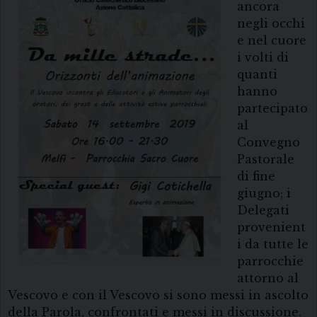
ancora
negli occhi
e nel cuore
i volti di
quanti
hanno
partecipato
al
Convegno
Pastorale
di fine
giugno; i
Delegati
provenient
i da tutte le
parrocchie
attorno al
Vescovo e con il Vescovo si sono messi in ascolto
della Parola, confrontati e messi in discussione.