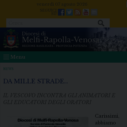
Skip
venerdì 07 agosto 2026
to
Facebook
Twitter
Feeds
Youtube
Mail
content
Cerca
Menu
NEWS
DA MILLE STRADE…
IL VESCOVO INCONTRA GLI ANIMATORI E
GLI EDUCATORI DEGLI ORATORI
Carissimi,
abbiamo