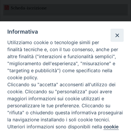
Scheda-iscrizione
Informativa
Utilizziamo cookie o tecnologie simili per
finalità tecniche e, con il tuo consenso, anche per
altre finalità ("interazioni e funzionalità semplici",
Diocesi di Melfi Rapolla Venosa
"miglioramento dell'esperienza", "misurazione" e
"targeting e pubblicità") come specificato nella
• Largo Duomo, 12 - 85025 MELFI (PZ) •
cookie policy.
Tel. 0972238604
Cliccando su "accetta" acconsenti all'utilizzo dei
PEC ufficiale della Diocesi:
cookie. Cliccando su "personalizza" puoi avere
maggiori informazioni sui cookie utilizzati e
diocesi.melfi_rapolla_venosa@legalmail.it
personalizzare le tue preferenze. Cliccando su
"rifiuta" o chiudendo questa informativa proseguirai
la navigazione installando i soli cookie tecnici.
Ulteriori informazioni sono disponibili nella
cookie
Preferenze Cookie