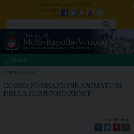
Skip
sabato 08 agosto 2026
to
Facebook
Twitter
Feeds
Youtube
Mail
content
Cerca
Menu
COMUNICAZIONI
CORSO FORMAZIONE ANIMATORI
DELLA COMUNICAZIONE
condividi su...