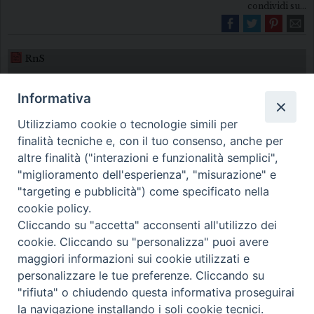
condividi su...
RnS
Informativa
Utilizziamo cookie o tecnologie simili per
finalità tecniche e, con il tuo consenso, anche per
altre finalità ("interazioni e funzionalità semplici",
"miglioramento dell'esperienza", "misurazione" e
Diocesi di Melfi Rapolla Venosa
"targeting e pubblicità") come specificato nella
cookie policy.
• Largo Duomo, 12 - 85025 MELFI (PZ) •
Cliccando su "accetta" acconsenti all'utilizzo dei
Tel. 0972238604
cookie. Cliccando su "personalizza" puoi avere
PEC ufficiale della Diocesi:
maggiori informazioni sui cookie utilizzati e
personalizzare le tue preferenze. Cliccando su
diocesi.melfi_rapolla_venosa@legalmail.it
"rifiuta" o chiudendo questa informativa proseguirai
la navigazione installando i soli cookie tecnici.