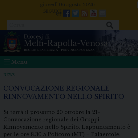
Skip
giovedì 06 agosto 2026
to
Facebook
Twitter
Feeds
Youtube
Mail
content
Cerca
Menu
NEWS
CONVOCAZIONE REGIONALE
RINNOVAMENTO NELLO SPIRITO
Si terrà il prossimo 20 ottobre la 21^
Convocazione regionale dei Gruppi
Rinnovamento nello Spirito. L’appuntamento è
per le ore 8.30 a Policoro (MT) – Palaercole.