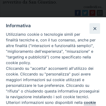
avvertito da San Giustino.
condividi su...
Informativa
Utilizziamo cookie o tecnologie simili per
finalità tecniche e, con il tuo consenso, anche per
altre finalità ("interazioni e funzionalità semplici",
"miglioramento dell'esperienza", "misurazione" e
Diocesi di Melfi Rapolla Venosa
"targeting e pubblicità") come specificato nella
• Largo Duomo, 12 - 85025 MELFI (PZ) •
cookie policy.
Cliccando su "accetta" acconsenti all'utilizzo dei
Tel. 0972238604
cookie. Cliccando su "personalizza" puoi avere
PEC ufficiale della Diocesi:
maggiori informazioni sui cookie utilizzati e
diocesi.melfi_rapolla_venosa@legalmail.it
personalizzare le tue preferenze. Cliccando su
"rifiuta" o chiudendo questa informativa proseguirai
la navigazione installando i soli cookie tecnici.
Ulteriori informazioni sono disponibili nella
cookie
Preferenze Cookie