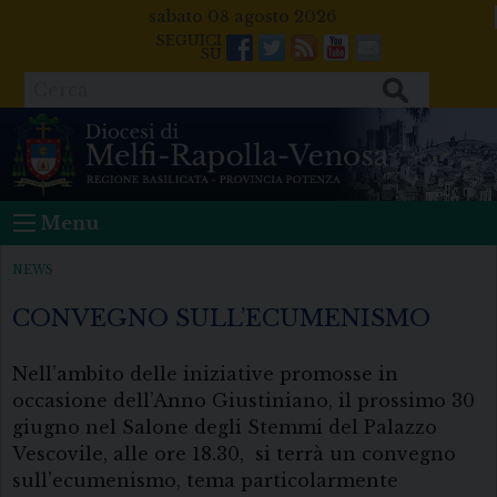
Skip
sabato 08 agosto 2026
to
Facebook
Twitter
Feeds
Youtube
Mail
content
Cerca
Menu
NEWS
CONVEGNO SULL’ECUMENISMO
Nell’ambito delle iniziative promosse in
occasione dell’Anno Giustiniano, il prossimo 30
giugno nel Salone degli Stemmi del Palazzo
Vescovile, alle ore 18.30, si terrà un convegno
sull’ecumenismo, tema particolarmente