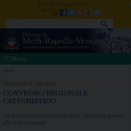
Skip
giovedì 06 agosto 2026
to
Facebook
Twitter
Feeds
Youtube
Mail
content
Cerca
Menu
NEWS
Matera 5-6 Ottobre
CONVEGNO REGIONALE
CATECHISTICO
La ministerialità a servizio della Chiesa che genera
alla vita cristiana