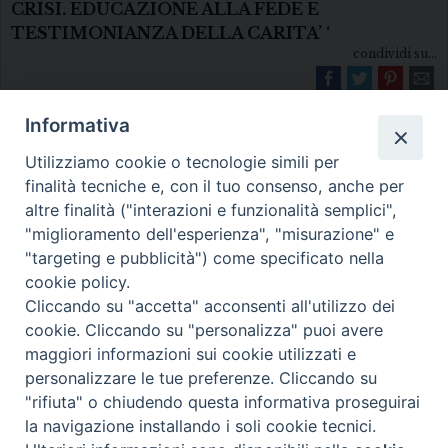
CRISI. EDUCAZIONE ALLA FEDE E
TESTIMONIANZA DELLA CARITA’ ‘
condividi su...
Informativa
Utilizziamo cookie o tecnologie simili per
finalità tecniche e, con il tuo consenso, anche per
altre finalità ("interazioni e funzionalità semplici",
"miglioramento dell'esperienza", "misurazione" e
Diocesi di Melfi Rapolla Venosa
"targeting e pubblicità") come specificato nella
cookie policy.
• Largo Duomo, 12 - 85025 MELFI (PZ) •
Cliccando su "accetta" acconsenti all'utilizzo dei
Tel. 0972238604
cookie. Cliccando su "personalizza" puoi avere
PEC ufficiale della Diocesi:
maggiori informazioni sui cookie utilizzati e
personalizzare le tue preferenze. Cliccando su
diocesi.melfi_rapolla_venosa@legalmail.it
"rifiuta" o chiudendo questa informativa proseguirai
la navigazione installando i soli cookie tecnici.