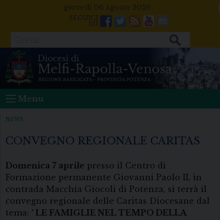
Skip
giovedì 06 agosto 2026
to
Facebook
Twitter
Feeds
Youtube
Mail
content
Cerca
Menu
NEWS
CONVEGNO REGIONALE CARITAS
Domenica 7 aprile
presso il Centro di
Formazione permanente Giovanni Paolo II, in
contrada Macchia Giocoli di Potenza, si terrà il
convegno regionale delle Caritas Diocesane dal
tema:
‘ LE FAMIGLIE NEL TEMPO DELLA