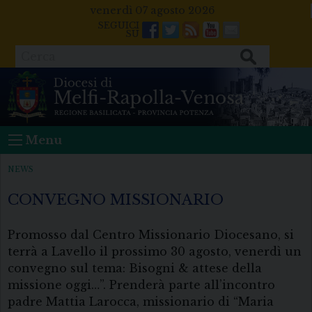
Skip
venerdì 07 agosto 2026
to
Facebook
Twitter
Feeds
Youtube
Mail
content
Cerca
Menu
NEWS
CONVEGNO MISSIONARIO
Promosso dal Centro Missionario Diocesano, si
terrà a Lavello il prossimo 30 agosto, venerdì un
convegno sul tema: Bisogni & attese della
missione oggi…”. Prenderà parte all’incontro
padre Mattia Larocca, missionario di “Maria