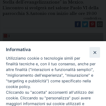
Stella dell’evangelizzazione” in Mexico.
L’incontro si svolgerà nel salone Paolo VI della
parrocchia S.Antonio con inizio alle ore 19.00
condividi su...
l
Informativa
Utilizziamo cookie o tecnologie simili per
finalità tecniche e, con il tuo consenso, anche per
altre finalità ("interazioni e funzionalità semplici",
"miglioramento dell'esperienza", "misurazione" e
Diocesi di Melfi Rapolla Venosa
"targeting e pubblicità") come specificato nella
cookie policy.
• Largo Duomo, 12 - 85025 MELFI (PZ) •
Cliccando su "accetta" acconsenti all'utilizzo dei
Tel. 0972238604
cookie. Cliccando su "personalizza" puoi avere
PEC ufficiale della Diocesi:
maggiori informazioni sui cookie utilizzati e