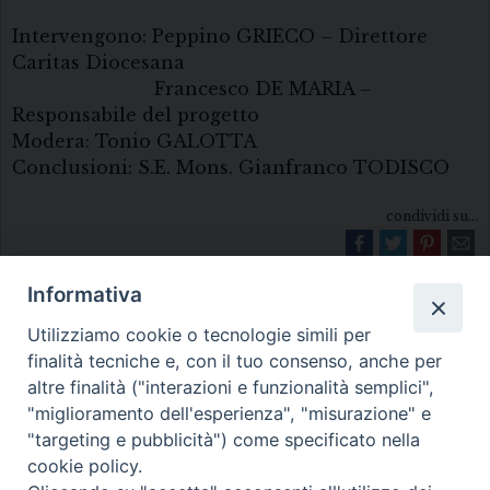
Intervengono: Peppino GRIECO – Direttore
Caritas Diocesana
Francesco DE MARIA –
Responsabile del progetto
Modera: Tonio GALOTTA
Conclusioni: S.E. Mons. Gianfranco TODISCO
condividi su...
Informativa
Utilizziamo cookie o tecnologie simili per
finalità tecniche e, con il tuo consenso, anche per
altre finalità ("interazioni e funzionalità semplici",
"miglioramento dell'esperienza", "misurazione" e
Diocesi di Melfi Rapolla Venosa
"targeting e pubblicità") come specificato nella
cookie policy.
• Largo Duomo, 12 - 85025 MELFI (PZ) •