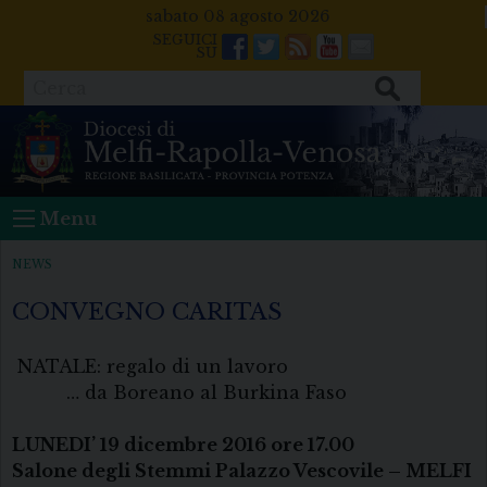
Skip
sabato 08 agosto 2026
to
Facebook
Twitter
Feeds
Youtube
Mail
content
Cerca
Menu
NEWS
CONVEGNO CARITAS
NATALE: regalo di un lavoro
… da Boreano al Burkina Faso
LUNEDI’ 19 dicembre 2016 ore 17.00
Salone degli Stemmi Palazzo Vescovile – MELFI